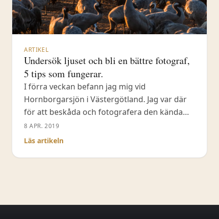
ARTIKEL
Undersök ljuset och bli en bättre fotograf,
5 tips som fungerar.
I förra veckan befann jag mig vid
Hornborgarsjön i Västergötland. Jag var där
för att beskåda och fotografera den kända
trandansen. Jag var uppe tidigt, klockan
8 APR. 2019
ringde redan vid 02:00 (jag har cirka 3 timmar
Läs artikeln
körtid till Hornborgarsjön). Väl framme efter
flera koppar kaffe kunde jag cirka en timme
innan soluppgången fotografera de
anländande tranorna med