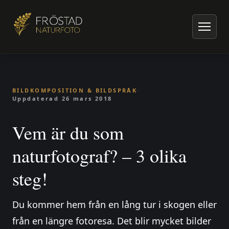
Hem
/
Artiklar om naturfoto
/
Bildkomposition & Bildspråk
/
Vem är du som naturfotograf? – 3 olika steg!
BILDKOMPOSITION & BILDSPRÅK
·
Uppdaterad
26 mars 2018
Vem är du som
naturfotograf? – 3 olika
steg!
Du kommer hem från en lång tur i skogen eller
från en längre fotoresa. Det blir mycket bilder