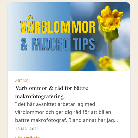
I den här texten kommer jag att
ARTIKEL
Vårblommor & råd för bättre
makrofotografering.
I det här avsnittet arbetar jag med
vårblommor och ger dig råd för att bli en
bättre makrofotograf. Bland annat har jag
med mig foliepapper och en ficklampa med
18 MAJ 2021
mig ut i fält för att skapa artificiellt ljus när