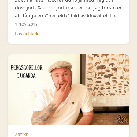
dovhjort- & kronhjort marker där jag försöker
att fånga en \"perfekt\" bild av klövviltet. Det
visar sig dock att vädret inte är med mig, men
1 NOV. 2019
det blir bättre och bättre. Det här är den
Läs artikeln
första delen i en serie av två.
ARTIKEL