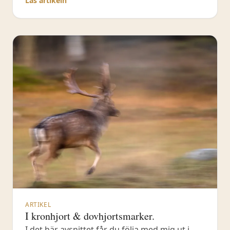
Läs artikeln
det befintliga inte räcker till. Jag berättar
också kring hur jag tänker när jag
fotograferar makro
ARTIKEL
I kronhjort & dovhjortsmarker.
I det här avsnittet får du följa med mig ut i