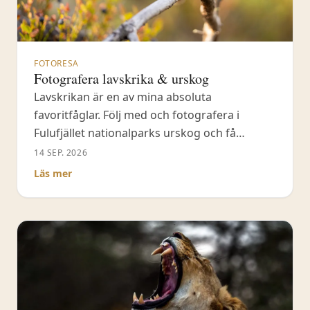
FOTORESA
Fotografera lavskrika & urskog
Lavskrikan är en av mina absoluta
favoritfåglar. Följ med och fotografera i
Fulufjället nationalparks urskog och få
sällskap av dessa vänliga och charmiga
14 SEP. 2026
gammelskogsfåglar.
Läs mer