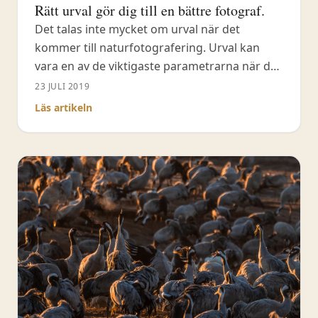
Rätt urval gör dig till en bättre fotograf.
Det talas inte mycket om urval när det
kommer till naturfotografering. Urval kan
vara en av de viktigaste parametrarna när det
kommer till vilken naturfotograf du vill
23 JULI 2019
framstå att vara, för andra men givetvis också
Läs artikeln
för dig själv. Att tänka på just urval har hjälpt
mig många gånger att få ut de allra bästa
bilderna