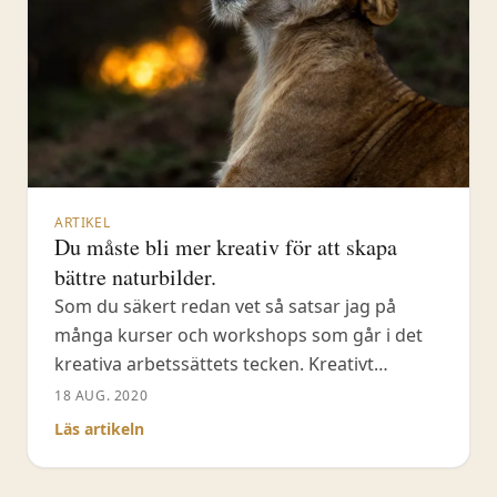
ARTIKEL
Du måste bli mer kreativ för att skapa
bättre naturbilder.
Som du säkert redan vet så satsar jag på
många kurser och workshops som går i det
kreativa arbetssättets tecken. Kreativt
tänkande är också en naturlig del i min
18 AUG. 2020
handledning av dig som naturfotograf på
Läs artikeln
mina fotoresor. Men vad innebär det
egentligen att vara kreativ i sin fotografering?