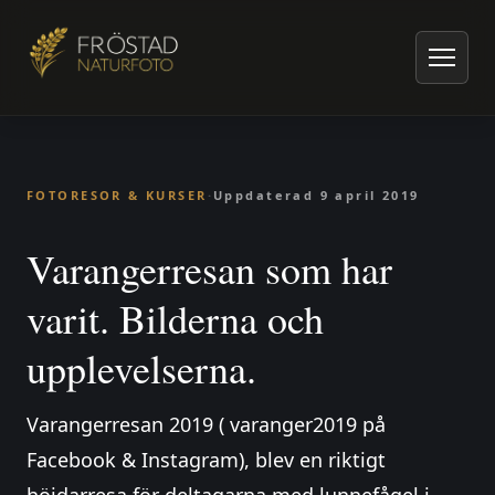
Hem
/
Artiklar om naturfoto
/
Fotoresor & kurser
/
Varangerresan som har varit. Bilderna och upplevelserna.
FOTORESOR & KURSER
·
Uppdaterad
9 april 2019
Varangerresan som har
varit. Bilderna och
upplevelserna.
Varangerresan 2019 ( varanger2019 på
Facebook & Instagram), blev en riktigt