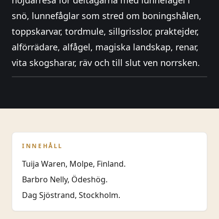
höjdarresa för deltagarna med lunnefågel i
snö, lunnefåglar som stred om boningshålen,
toppskarvar, tordmule, sillgrisslor, praktejder,
alförrädare, alfågel, magiska landskap, renar,
vita skogsharar, räv och till slut ven norrsken.
INNEHÅLL
Tuija Waren, Molpe, Finland.
Barbro Nelly, Ödeshög.
Dag Sjöstrand, Stockholm.