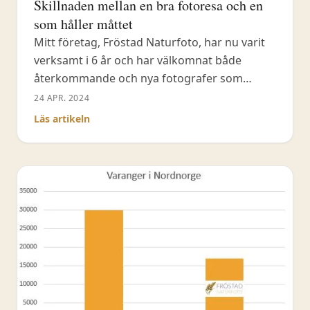
Skillnaden mellan en bra fotoresa och en
som håller måttet
Mitt företag, Fröstad Naturfoto, har nu varit
verksamt i 6 år och har välkomnat både
återkommande och nya fotografer som
resenärer. Trots en liten nedgång vid
24 APR. 2024
coronautbrottet har mina fotoresor,
Läs artikeln
workshops och kurser fortsatt att blomstra.
Under dessa 6 år har jag utvecklat ett
fotoreseföretag som många har uppskattat
för dess små grupper, överkomliga priser