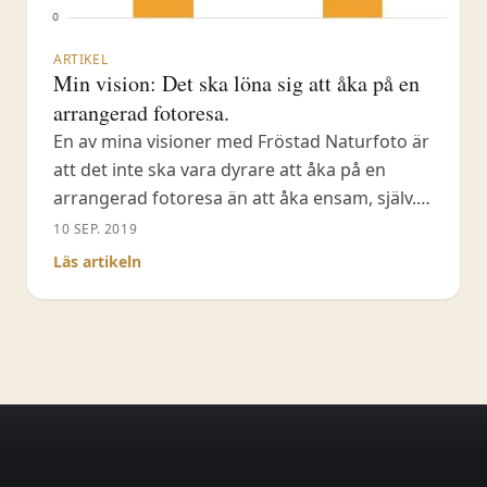
ARTIKEL
Min vision: Det ska löna sig att åka på en
arrangerad fotoresa.
En av mina visioner med Fröstad Naturfoto är
att det inte ska vara dyrare att åka på en
arrangerad fotoresa än att åka ensam, själv.
Det vill säga att ge dig arrangerade fotoresor
10 SEP. 2019
där invertering till de bästa fotoplatserna ger
Läs artikeln
dig bättre bilder och där handledning samt
guidning är en naturlig