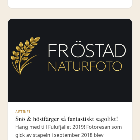
innefattar en lång strapats upp till den så
kallade ”Salen”. På mina fotoresor till
Dovrefjell har vi också med oss en guide för
ARTIKEL
Snö & höstfärger så fantastiskt sagolikt!
Häng med till Fulufjället 2019! Fotoresan som
gick av stapeln i september 2018 blev