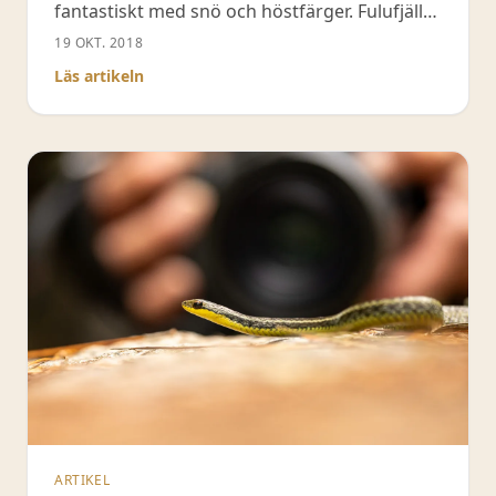
fantastiskt med snö och höstfärger. Fulufjället
2019 kan bli lika bra!
19 OKT. 2018
Läs artikeln
ARTIKEL