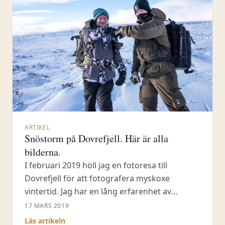
ARTIKEL
Snöstorm på Dovrefjell. Här är alla
bilderna.
I februari 2019 höll jag en fotoresa till
Dovrefjell för att fotografera myskoxe
vintertid. Jag har en lång erfarenhet av
Dovrefjell och har själv varit ute och
17 MARS 2019
fotograferat myskoxe i snöstorm. Detta
Läs artikeln