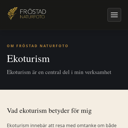
Hem
/
Om Fröstad Naturfoto
/
Ekoturism
OM FRÖSTAD NATURFOTO
Ekoturism
Ekoturism är en central del i min verksamhet
Vad ekoturism betyder för mig
Ekoturism innebär att resa med omtanke om både