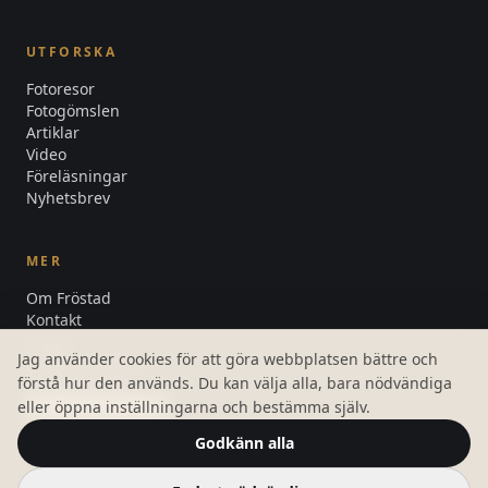
UTFORSKA
Fotoresor
Fotogömslen
Artiklar
Video
Föreläsningar
Nyhetsbrev
MER
Om Fröstad
Kontakt
Blogg
Jag använder cookies för att göra webbplatsen bättre och
Integritetspolicy
förstå hur den används. Du kan välja alla, bara nödvändiga
Cookiepolicy
eller öppna inställningarna och bestämma själv.
Cookieinställningar
Godkänn alla