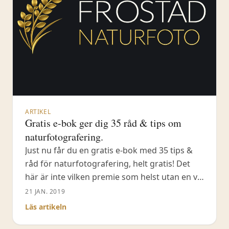
ARTIKEL
Gratis e-bok ger dig 35 råd & tips om
naturfotografering.
Just nu får du en gratis e-bok med 35 tips &
råd för naturfotografering, helt gratis! Det
här är inte vilken premie som helst utan en väl
genomarbetad e-bok där jag hoppas att du
21 JAN. 2019
kan snappa upp både det ena och det andra
Läs artikeln
matnyttiga tipset för din naturfotografering.