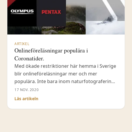
ARTIKEL
Onlineföreläsningar populära i
Coronatider.
Med ökade restriktioner här hemma i Sverige
blir onlineföreläsningar mer och mer
populära. Inte bara inom naturfotografering
förstås utan i många andra ämnen. Mina
17 NOV. 2020
onlineföreläsningar har varit välbesökta – jag
Läs artikeln
tar in max tjugo stycken bokningar åt gången.
Än så länge har jag haft fyra stycken
onlineföreläsningar via Fröstad Naturfoto –
men många fler via min