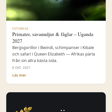
FOTORESA
Primater, savanndjur & fåglar – Uganda
2027
Bergsgorillor i Bwindi, schimpanser i Kibale
och safari i Queen Elizabeth — Afrikas pärla
från sin allra bästa sida.
8 OKT. 2027
Läs mer