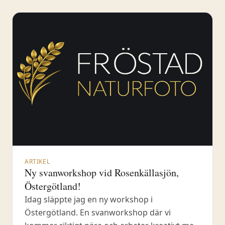
E-boken Bli en bättre naturfotograf innehåller
35 tips
ARTIKEL
Ny svanworkshop vid Rosenkällasjön,
Östergötland!
Idag släppte jag en ny workshop i
Östergötland. En svanworkshop där vi