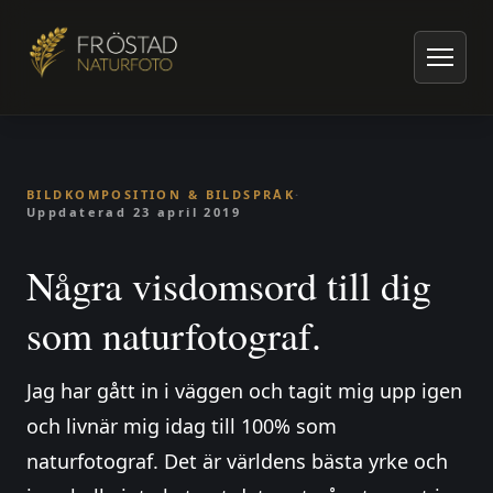
Hem
/
Artiklar om naturfoto
/
Bildkomposition & Bildspråk
/
Några visdomsord till dig som naturfotograf.
BILDKOMPOSITION & BILDSPRÅK
·
Uppdaterad
23 april 2019
Några visdomsord till dig
som naturfotograf.
Jag har gått in i väggen och tagit mig upp igen
och livnär mig idag till 100% som
naturfotograf. Det är världens bästa yrke och