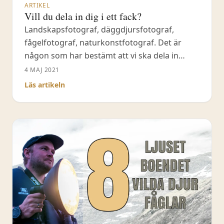
ARTIKEL
Vill du dela in dig i ett fack?
Landskapsfotograf, däggdjursfotograf,
fågelfotograf, naturkonstfotograf. Det är
någon som har bestämt att vi ska dela in
naturfotografering i olika fack. Varför? Det är
4 MAJ 2021
en fråga som jag ska försöka att diskutera i
Läs artikeln
detta inlägg. Kärt barn har många namn. Den
största separationen man ofta gör inom
naturfotografering är mellan
landskapsfotograf & naturfotograf. Där en
naturfotograf fotograferar däggdjur och