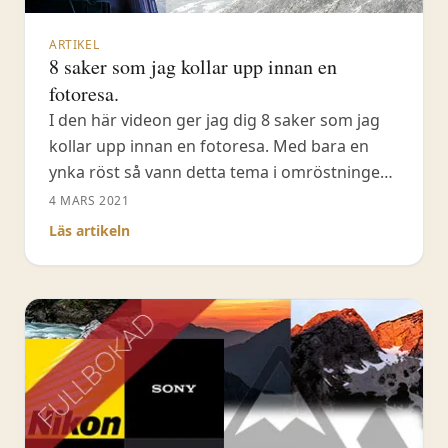
ARTIKEL
8 saker som jag kollar upp innan en
fotoresa.
I den här videon ger jag dig 8 saker som jag
kollar upp innan en fotoresa. Med bara en
ynka röst så vann detta tema i omröstningen
och idag ska jag alltså ge dig 8 saker som jag
4 MARS 2021
alltid kollar upp innan jag släpper en fotoresa
Läs artikeln
via mitt företag Fröstad Naturfoto. #fotoresa
Det är mycket viktigt,