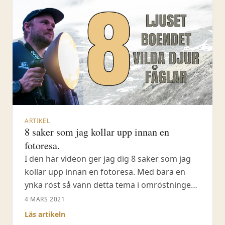
ARTIKEL
8 saker som jag kollar upp innan en
fotoresa.
I den här videon ger jag dig 8 saker som jag
kollar upp innan en fotoresa. Med bara en
ynka röst så vann detta tema i omröstningen
och idag ska jag alltså ge dig 8 saker som jag
4 MARS 2021
alltid kollar upp innan jag släpper en fotoresa
Läs artikeln
via mitt företag Fröstad Naturfoto. #fotoresa