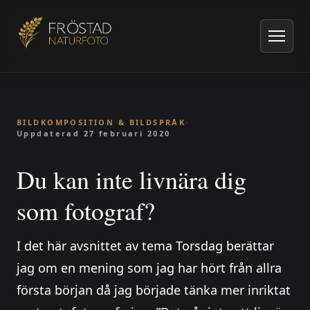
Hem
/
Artiklar om naturfoto
/
Bildkomposition & Bildspråk
/
Du kan inte livnära dig som fotograf?
BILDKOMPOSITION & BILDSPRÅK
·
Uppdaterad
27 februari 2020
Du kan inte livnära dig
som fotograf?
I det här avsnittet av tema Torsdag berättar
jag om en mening som jag har hört från allra
första början då jag började tänka mer inriktat