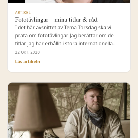
ARTIKEL
Fototävlingar – mina titlar & råd.
I det här avsnittet av Tema Torsdag ska vi
prata om fototävlingar. Jag berättar om de
titlar jag har erhållit i stora internationella
fototävlingar - från åren 2017-2020. Jag ger
22 OKT. 2020
dig också mina bästa råd och tips på vad jag
Läs artikeln
tror kan fungera i fototävlingar. Även om
fototävlingar är svåra att bedöma, det är trots