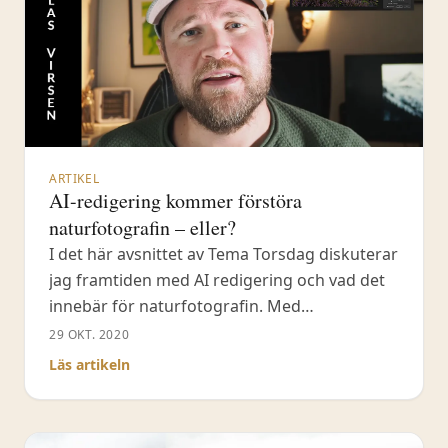
ARTIKEL
AI-redigering kommer förstöra
naturfotografin – eller?
I det här avsnittet av Tema Torsdag diskuterar
jag framtiden med AI redigering och vad det
innebär för naturfotografin. Med
redigeringsprogram som Luminar &
29 OKT. 2020
Photoshop 2021 kommer med AI för att byta
Läs artikeln
ut himlar och mer bör man också ställa sig
frågan om det är bra eller dåligt. Det gör jag i
denna video. Dessutom