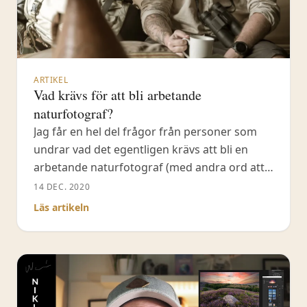
ARTIKEL
Vad krävs för att bli arbetande
naturfotograf?
Jag får en hel del frågor från personer som
undrar vad det egentligen krävs att bli en
arbetande naturfotograf (med andra ord att
livnära sig på yrket). Trots att det finns
14 DEC. 2020
personer med långt mycket mer erfarenhet
Läs artikeln
av att arbeta som naturfotograf än jag, ska
jag lista de viktigaste delarna enligt min
mening. På två