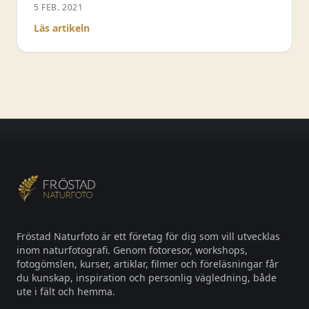
kommer hem med vad du tror är 10
5 FEB. 2021
pangbilder men det visar sig sedan att de inte
Läs artikeln
är det. Anledningen kan vara dessa 5
anledningar jag tar upp i denna
Fröstad Naturfoto är ett företag för dig som vill utvecklas
inom naturfotografi. Genom fotoresor, workshops,
fotogömslen, kurser, artiklar, filmer och föreläsningar får
du kunskap, inspiration och personlig vägledning, både
ute i fält och hemma.