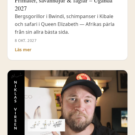
Primater, savanndjur & fåglar – Uganda
2027
Bergsgorillor i Bwindi, schimpanser i Kibale
och safari i Queen Elizabeth — Afrikas pärla
från sin allra bästa sida.
8 OKT. 2027
Läs mer