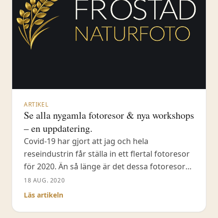
ARTIKEL
Se alla nygamla fotoresor & nya workshops
– en uppdatering.
Covid-19 har gjort att jag och hela
reseindustrin får ställa in ett flertal fotoresor
för 2020. Än så länge är det dessa fotoresor
som har blivit inställda på grund av Corona.
18 AUG. 2020
Arktiska Varanger i Nordnorge. Arktiska
Läs artikeln
Varanger i Nordnorge (resa 2) Uganda –
bergsgorillor, schimpanser & guldmarkatta.