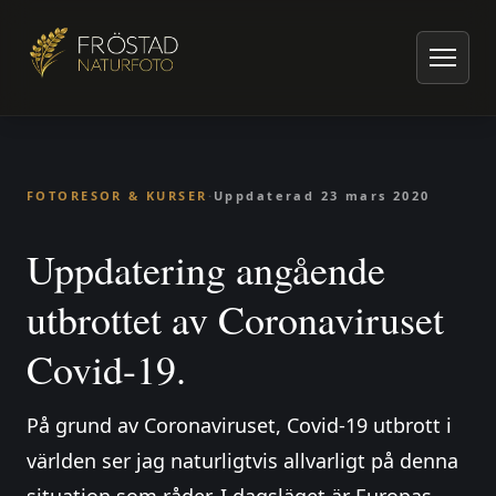
Hem
/
Artiklar om naturfoto
/
Fotoresor & kurser
/
Uppdatering angående utbrottet av Coronaviruset Covid-19.
FOTORESOR & KURSER
·
Uppdaterad
23 mars 2020
Uppdatering angående
utbrottet av Coronaviruset
Covid-19.
På grund av Coronaviruset, Covid-19 utbrott i
världen ser jag naturligtvis allvarligt på denna