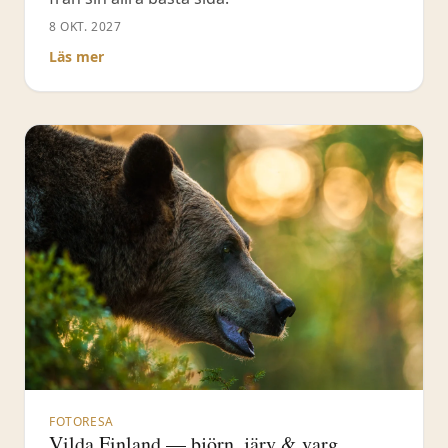
8 OKT. 2027
Läs mer
FOTORESA
Vilda Finland — björn, järv & varg