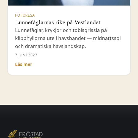
FOTORESA
Lunnefåglarnas rike på Vestlandet
Lunnefåglar, krykjor och tobisgrissla på
klipphyllorna ute i havsbandet — midnattssol
och dramatiska havslandskap.
7 JUNI 2027
Läs mer