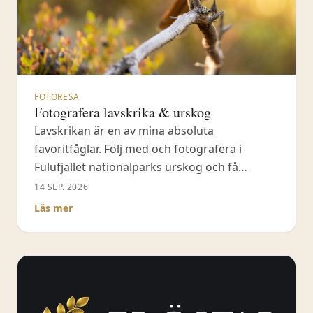
FOTORESA
Fotografera lavskrika & urskog
Lavskrikan är en av mina absoluta
favoritfåglar. Följ med och fotografera i
Fulufjället nationalparks urskog och få
sällskap av dessa vänliga och charmiga
14 SEP. 2026
gammelskogsfåglar.
Läs mer