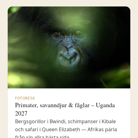
Fjärilparadiset i norra Italien. Triglav
nationalpark – Sloveniens
FOTORESA
Primater, savanndjur & fåglar – Uganda
2027
Bergsgorillor i Bwindi, schimpanser i Kibale
och safari i Queen Elizabeth — Afrikas pärla
från sin allra bästa sida.