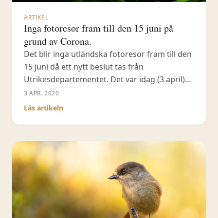
ARTIKEL
Inga fotoresor fram till den 15 juni på
grund av Corona.
Det blir inga utländska fotoresor fram till den
15 juni då ett nytt beslut tas från
Utrikesdepartementet. Det var idag (3 april)
som UD förlängde sin avrådan från alla resor
3 APR. 2020
till alla länder i hela världen fram till den 15
Läs artikeln
juni! Jag & Fröstad Naturfoto ställer därför in
alla fotoresor fram till den 15 juni.