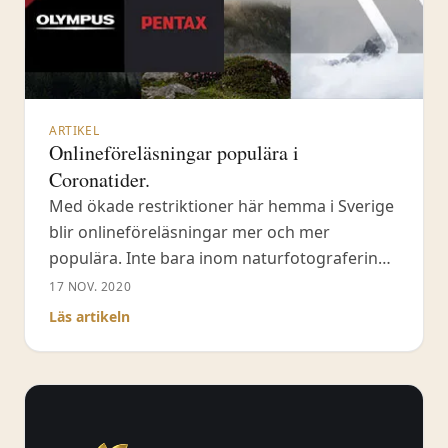
ARTIKEL
Onlineföreläsningar populära i
Coronatider.
Med ökade restriktioner här hemma i Sverige
blir onlineföreläsningar mer och mer
populära. Inte bara inom naturfotografering
förstås utan i många andra ämnen. Mina
17 NOV. 2020
onlineföreläsningar har varit välbesökta – jag
Läs artikeln
tar in max tjugo stycken bokningar åt gången.
Än så länge har jag haft fyra stycken
onlineföreläsningar via Fröstad Naturfoto –
men många fler via min