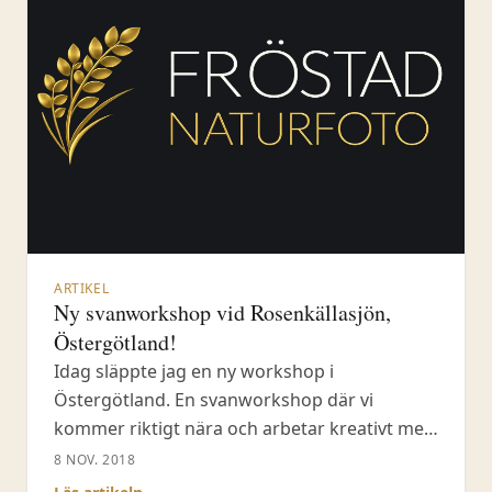
ARTIKEL
Ny svanworkshop vid Rosenkällasjön,
Östergötland!
Idag släppte jag en ny workshop i
Östergötland. En svanworkshop där vi
kommer riktigt nära och arbetar kreativt med
både knölsvan och sångsvan. Det här är
8 NOV. 2018
workshopen för dig som vill fotografera