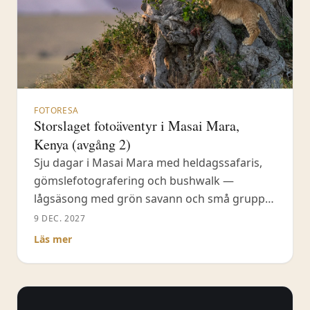
FOTORESA
Storslaget fotoäventyr i Masai Mara,
Kenya (avgång 2)
Sju dagar i Masai Mara med heldagssafaris,
gömslefotografering och bushwalk —
lågsäsong med grön savann och små grupper
i öppna jeepar.
9 DEC. 2027
Läs mer