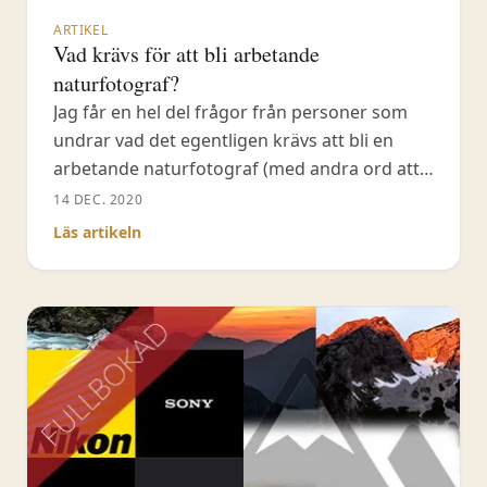
ARTIKEL
Vad krävs för att bli arbetande
naturfotograf?
Jag får en hel del frågor från personer som
undrar vad det egentligen krävs att bli en
arbetande naturfotograf (med andra ord att
livnära sig på yrket). Trots att det finns
14 DEC. 2020
personer med långt mycket mer erfarenhet
Läs artikeln
av att arbeta som naturfotograf än jag, ska
jag lista de viktigaste delarna enligt min
mening. På två