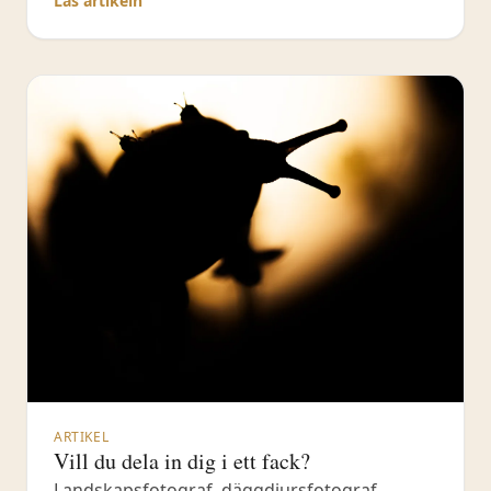
Läs artikeln
svanar med låg vinkel och riktigt nära. Lär dig
också många nya tips & knep för att skapa
ännu bättre fågelbilder av mig naturfotograf
ARTIKEL
Vill du dela in dig i ett fack?
Landskapsfotograf, däggdjursfotograf,