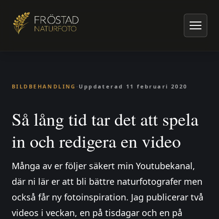
Hem
/
Artiklar om naturfoto
/
Bildbehandling
/
Så lång tid tar det att spela in och redigera en video
BILDBEHANDLING
·
Uppdaterad
11 februari 2020
Så lång tid tar det att spela
in och redigera en video
Många av er följer säkert min Youtubekanal,
där ni lär er att bli bättre naturfotografer men
också får ny fotoinspiration. Jag publicerar två
videos i veckan, en på tisdagar och en på