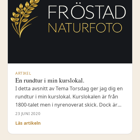
ARTIKEL
En rundtur i min kurslokal.
I detta avsnitt av Tema Torsdag ger jag dig en
rundtur i min kurslokal. Kurslokalen är från
1800-talet men i nyrenoverat skick. Dock är
många av de äldre interiörerna kvar.
23 JUNI 2020
Exempelvis de gamla nötta trösklarna och
Läs artikeln
dörrlåsen. I den här videon så får du se hur
kurslokalen ser ut i stort och vilket utrymme