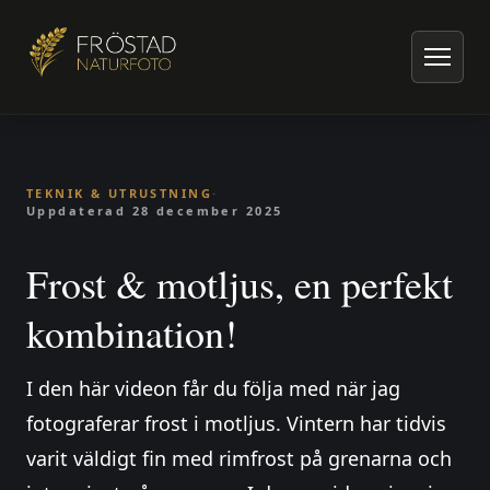
Hem
/
Artiklar om naturfoto
/
Teknik & utrustning
/
Frost & motljus, en perfekt kombination!
TEKNIK & UTRUSTNING
·
Uppdaterad
28 december 2025
Frost & motljus, en perfekt
kombination!
I den här videon får du följa med när jag
fotograferar frost i motljus. Vintern har tidvis
varit väldigt fin med rimfrost på grenarna och