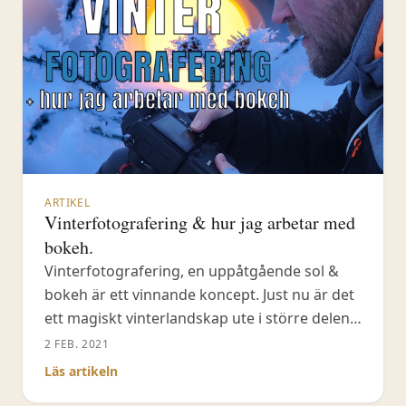
ARTIKEL
Vinterfotografering & hur jag arbetar med
bokeh.
Vinterfotografering, en uppåtgående sol &
bokeh är ett vinnande koncept. Just nu är det
ett magiskt vinterlandskap ute i större delen
av Sverige & Norden. Solen står lågt och
2 FEB. 2021
vinterljuset skiftar i gult, orange och tidigt på
Läs artikeln
morgonen & kvällen i rosa.