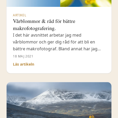
ARTIKEL
Vårblommor & råd för bättre
makrofotografering.
I det här avsnittet arbetar jag med
vårblommor och ger dig råd för att bli en
bättre makrofotograf. Bland annat har jag
med mig foliepapper och en ficklampa med
18 MAJ 2021
mig ut i fält för att skapa artificiellt ljus när
Läs artikeln
det befintliga inte räcker till. Jag berättar
också kring hur jag tänker när jag
fotograferar makro