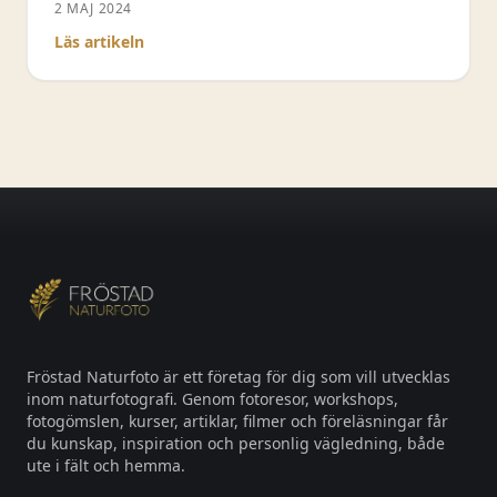
Jag närstuderar både blåsippa, vitsippa och
2 MAJ 2024
blåstjärna. Dock fotograferar jag inte
Läs artikeln
vårblommorna som konventionella porträtt
utan istället som mer abstrakta skapelser. I
denna video ger jag dig både tips och råd för
hur du kan uppnå samma effekter
Fröstad Naturfoto är ett företag för dig som vill utvecklas
inom naturfotografi. Genom fotoresor, workshops,
fotogömslen, kurser, artiklar, filmer och föreläsningar får
du kunskap, inspiration och personlig vägledning, både
ute i fält och hemma.