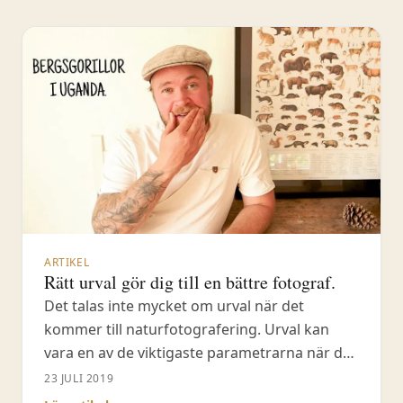
#vinterfotografering #bokeh I den här videon
får ni följa med mig ut på vinterfotografering
ARTIKEL
Rätt urval gör dig till en bättre fotograf.
Det talas inte mycket om urval när det
kommer till naturfotografering. Urval kan
vara en av de viktigaste parametrarna när det
kommer till vilken naturfotograf du vill
23 JULI 2019
framstå att vara, för andra men givetvis också