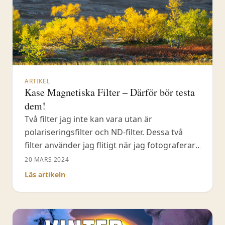
ARTIKEL
Kase Magnetiska Filter – Därför bör testa
dem!
Två filter jag inte kan vara utan är
polariseringsfilter och ND-filter. Dessa två
filter använder jag flitigt när jag fotograferar,
framför allt landskap. Tidigare har jag använt
20 MARS 2024
LEE-filters kvadratiska filterlösningar. Där jag
Läs artikeln
monterar anpassningsringar och sedan själva
hållaren för de kvadratiska filtren, och till sist
själva filtret. Det har fungerat bra men jag
tycker också