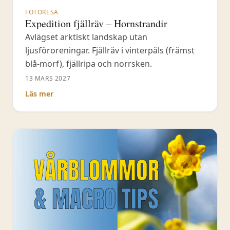
FOTORESA
Expedition fjällräv – Hornstrandir
Avlägset arktiskt landskap utan
ljusföroreningar. Fjällräv i vinterpäls (främst
blå-morf), fjällripa och norrsken.
13 MARS 2027
Läs mer