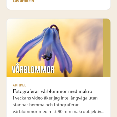
Läs artikeln
för dig själv. Att tänka på just urval har hjälpt
mig många gånger att få ut de allra bästa
bilderna
ARTIKEL
Fotograferar vårblommor med makro
I veckans video åker jag inte långväga utan
stannar hemma och fotograferar
vårblommor med mitt 90 mm makroobjektiv.