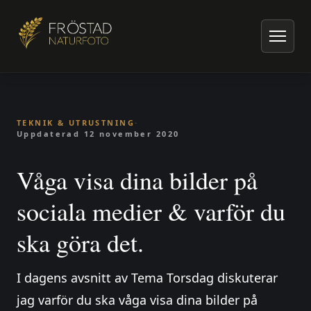
Hem
/
Artiklar om naturfoto
/
Teknik & utrustning
/
Våga visa dina bilder på sociala medier & varför du ska göra det.
TEKNIK & UTRUSTNING
·
Uppdaterad
12 november 2020
Våga visa dina bilder på
sociala medier & varför du
ska göra det.
I dagens avsnitt av Tema Torsdag diskuterar
jag varför du ska våga visa dina bilder på