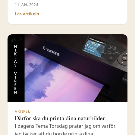
genom att använda nyhetsbrev för att nå ut
11 JAN. 2024
till en dedikerad publik som aktivt har valt att
Läs artikeln
prenumerera. Det finns fördelar med
nyhetsbrev jämfört med sociala medier, där
algoritmer styr vilka som ser ens
ARTIKEL
Därför ska du printa dina naturbilder.
I dagens Tema Torsdag pratar jag om varför
jag tycker att du borde printa dina