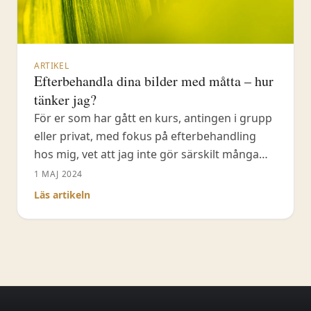
ARTIKEL
Efterbehandla dina bilder med måtta – hur
tänker jag?
För er som har gått en kurs, antingen i grupp
eller privat, med fokus på efterbehandling
hos mig, vet att jag inte gör särskilt många
steg med mina naturbilder. Jag koncentrerar
1 MAJ 2024
mig på mitt arbetsflöde och hur jag ska få så
Läs artikeln
kort tid som möjligt i Lightroom Classic med
urval, efterbehandling och sortering, men
ändå