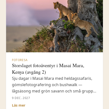
FOTORESA
Storslaget fotoäventyr i Masai Mara,
Kenya (avgång 2)
Sju dagar i Masai Mara med heldagssafaris,
gömslefotografering och bushwalk —
lågsäsong med grön savann och små grupper
i öppna jeepar.
9 DEC. 2027
Läs mer