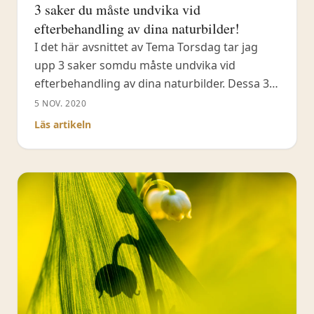
3 saker du måste undvika vid
efterbehandling av dina naturbilder!
I det här avsnittet av Tema Torsdag tar jag
upp 3 saker somdu måste undvika vid
efterbehandling av dina naturbilder. Dessa 3
saker är: Beskär inte dina bilder för hårt.
5 NOV. 2020
Undvik övermättnad. Överskärp inte dina
Läs artikeln
bilder. I denna video förklarar jag varför du
inte ska beskära dina bilder för hård, undvika
övermättnad samt överskärpning av dina
bilder.