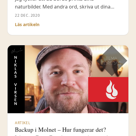
naturbilder. Med andra ord, skriva ut dina
bilder på Fine-art papper. Det handlar om
22 DEC. 2020
känsla, men också för att göra dig till en
Läs artikeln
bättre naturfotograf. Alla har olika
ambitionsnivåer vad gäller printningen av
naturbilder. Vissa drömmer om en utställning,
andra
ARTIKEL
Backup i Molnet – Hur fungerar det?