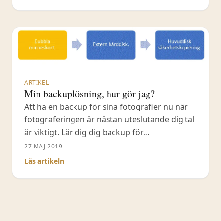
Denna effekt kan ge dig ett cinematiskt
utseende på dina bilder men kan även
blandas varsamt för
ARTIKEL
Min backuplösning, hur gör jag?
Att ha en backup för sina fotografier nu när
fotograferingen är nästan uteslutande digital
är viktigt. Lär dig dig backup för
naturfotografen.
27 MAJ 2019
Läs artikeln