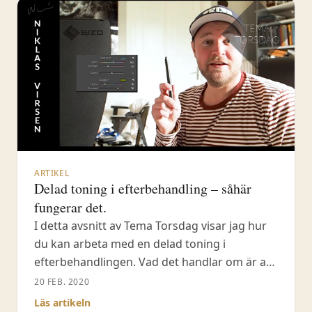
färger är
ARTIKEL
Delad toning i efterbehandling – såhär
fungerar det.
I detta avsnitt av Tema Torsdag visar jag hur
du kan arbeta med en delad toning i
efterbehandlingen. Vad det handlar om är att
du i din bild blandar in färgnyanser i
20 FEB. 2020
högdagrarna eller skuggorna, kanske i båda.
Läs artikeln