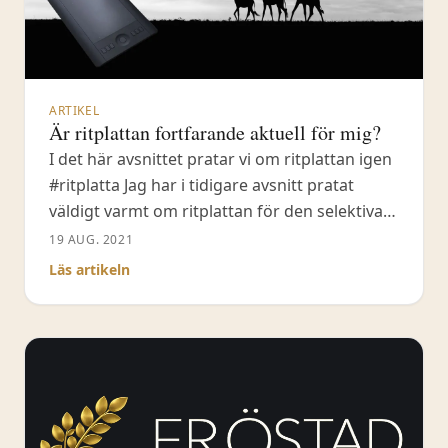
ARTIKEL
Är ritplattan fortfarande aktuell för mig?
I det här avsnittet pratar vi om ritplattan igen
#ritplatta Jag har i tidigare avsnitt pratat
väldigt varmt om ritplattan för den selektiva
efterbehandlingen och den åsikten kvarstår.
19 AUG. 2021
Däremot ändras saker & ting hur man
Läs artikeln
efterbehandlar sina bilder och idag arbetar
jag mycket med objektmarkering i Photoshop
CC. Detta gör att ritplattan inte är lika viktig
som