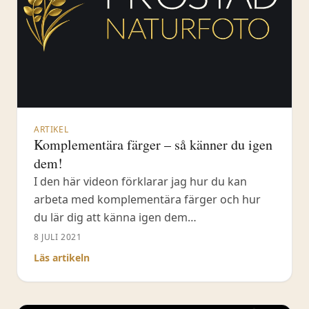
ARTIKEL
Komplementära färger – så känner du igen
dem!
I den här videon förklarar jag hur du kan
arbeta med komplementära färger och hur
du lär dig att känna igen dem
#komplementära färger Brukar du söka efter
8 JULI 2021
olika typer av färgsammansättningar i
Läs artikeln
naturen när du fotograferar? Om du inte gör
det, är det absolut på tiden att börja söka
efter komplementära färger. Komplementära