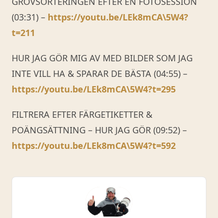
GROVSORTERINGEN EFTER EN FOTOSESSION
(03:31) –
https://youtu.be/LEk8mCA\5W4?
t=211
HUR JAG GÖR MIG AV MED BILDER SOM JAG
INTE VILL HA & SPARAR DE BÄSTA (04:55) –
https://youtu.be/LEk8mCA\5W4?t=295
FILTRERA EFTER FÄRGETIKETTER &
POÄNGSÄTTNING – HUR JAG GÖR (09:52) –
https://youtu.be/LEk8mCA\5W4?t=592