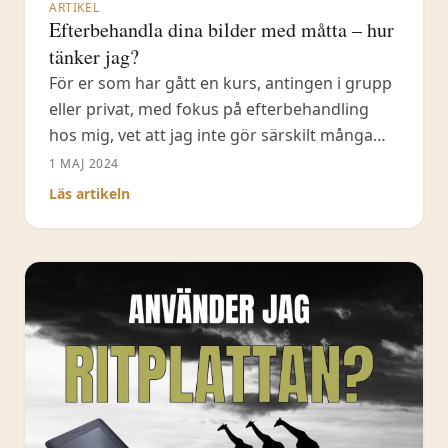
ARTIKEL
Efterbehandla dina bilder med måtta – hur
tänker jag?
För er som har gått en kurs, antingen i grupp
eller privat, med fokus på efterbehandling
hos mig, vet att jag inte gör särskilt många
steg med mina naturbilder. Jag koncentrerar
1 MAJ 2024
mig på mitt arbetsflöde och hur jag ska få så
Läs artikeln
kort tid som möjligt i Lightroom Classic med
urval, efterbehandling och sortering, men
ändå