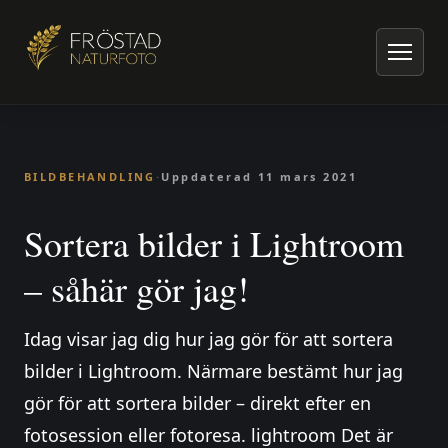
Hem
/
Artiklar om naturfoto
/
Bildbehandling
/
Sortera bilder i Lightroom – såhär gör jag!
BILDBEHANDLING
·
Uppdaterad
11 mars 2021
Sortera bilder i Lightroom
– såhär gör jag!
Idag visar jag dig hur jag gör för att sortera
bilder i Lightroom. Närmare bestämt hur jag
gör för att sortera bilder – direkt efter en
fotosession eller fotoresa. lightroom Det är