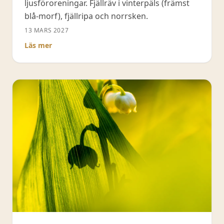
ljusföroreningar. Fjällräv i vinterpäls (främst
blå-morf), fjällripa och norrsken.
13 MARS 2027
Läs mer