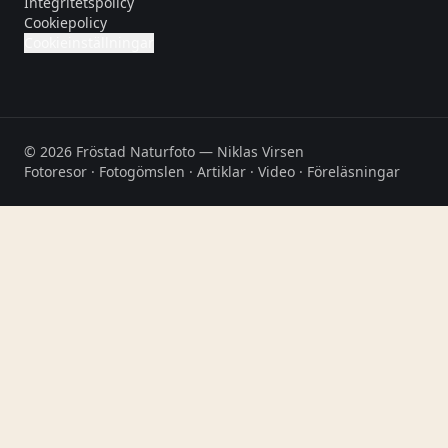
Integritetspolicy
Cookiepolicy
Cookieinställningar
©
2026
Fröstad Naturfoto — Niklas Virsen
Fotoresor · Fotogömslen · Artiklar · Video · Föreläsningar