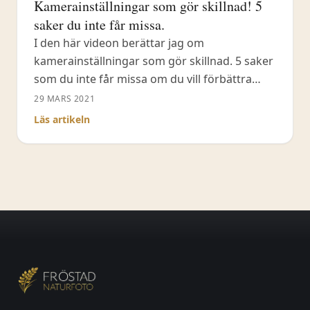
Kamerainställningar som gör skillnad! 5
saker du inte får missa.
I den här videon berättar jag om
kamerainställningar som gör skillnad. 5 saker
som du inte får missa om du vill förbättra
dina naturfotografier! #kamerainställningar
29 MARS 2021
Kamerainställningar är viktiga för hur bilden
Läs artikeln
ska bli. Inte bara vilken slutartid, bländare och
ISO du väljer utan även andra hjälpmedel som
finns i många av våra kameror. I den här