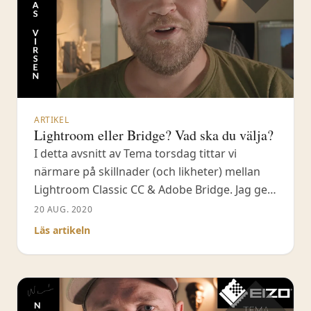
ARTIKEL
Lightroom eller Bridge? Vad ska du välja?
I detta avsnitt av Tema torsdag tittar vi
närmare på skillnader (och likheter) mellan
Lightroom Classic CC & Adobe Bridge. Jag ger
dig en inblick i de största skillnader och
20 AUG. 2020
hjälper dig också att få igång tankesmedjan
Läs artikeln
till vilket program du ska använda dig av.
Öppna videon i