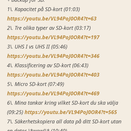
1\. Kapacitet på SD-kort (01:03)
https://youtu.be/VL94PoJ0OR4?t=63
2\. Tre olika typer av SD-kort (03:17)
https://youtu.be/VL94PoJ0OR4?t=197
3\. UHS I vs UHS II (05:46)
https://youtu.be/VL94PoJ0OR4?t=346
4\. Klassificering av SD-kort (06:43)
https://youtu.be/VL94PoJ0OR4?t=403
5\. Micro SD-kort (07:49)
https://youtu.be/VL94PoJ0OR4?t=469
6\. Mina tankar kring vilket SD-kort du ska välja
(09:25)
https://youtu.be/VL94PoJ0OR4?t=565
7\. Säkerhetskopiera all data på ditt SD-kort utan
en dator \*wow!\* (10:40)