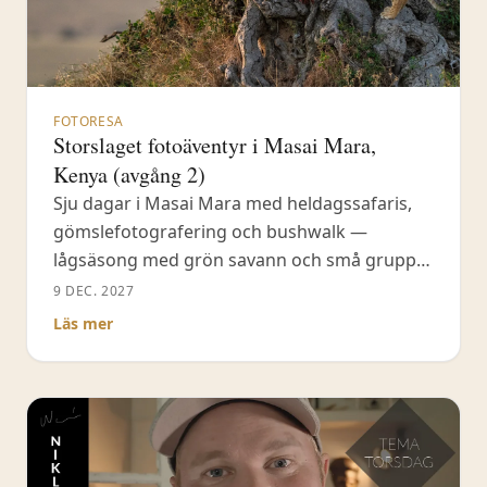
FOTORESA
Storslaget fotoäventyr i Masai Mara,
Kenya (avgång 2)
Sju dagar i Masai Mara med heldagssafaris,
gömslefotografering och bushwalk —
lågsäsong med grön savann och små grupper
i öppna jeepar.
9 DEC. 2027
Läs mer