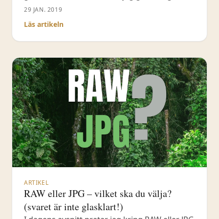
och använda dig av färg i dina fotografier för
29 JAN. 2019
att skapa olika sinnesstämningar tycker jag
Läs artikeln
att du ska titta närmare på ett färghjul och
hur du kan arbeta med komplementära
färger i
ARTIKEL
RAW eller JPG – vilket ska du välja?
(svaret är inte glasklart!)