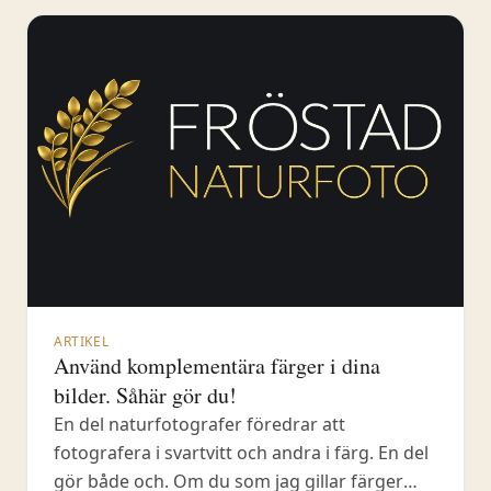
ARTIKEL
Använd komplementära färger i dina
bilder. Såhär gör du!
En del naturfotografer föredrar att
fotografera i svartvitt och andra i färg. En del
gör både och. Om du som jag gillar färger