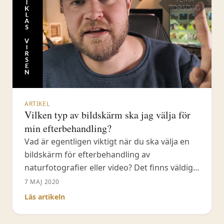
ARTIKEL
Vilken typ av bildskärm ska jag välja för
min efterbehandling?
Vad är egentligen viktigt när du ska välja en
bildskärm för efterbehandling av
naturfotografier eller video? Det finns väldigt
många olika val på marknaden. Här försöker
7 MAJ 2020
jag bena ut vad du ska kika efter och vad du
Läs artikeln
ska undvika. Själv arbetar jag med två stycken
skärmar däribland en Ei