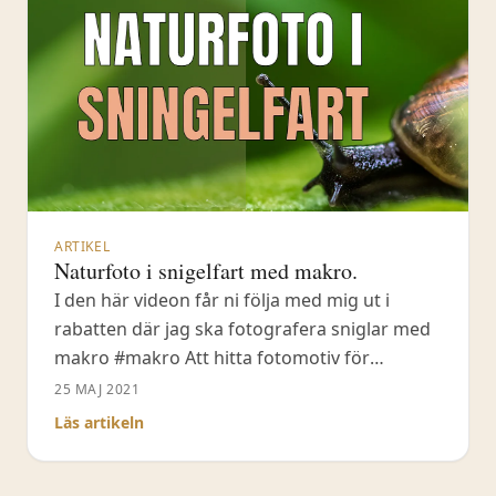
ARTIKEL
Naturfoto i snigelfart med makro.
I den här videon får ni följa med mig ut i
rabatten där jag ska fotografera sniglar med
makro #makro Att hitta fotomotiv för
makrofoto brukar vara ganska enkelt och
25 MAJ 2021
därför ett mycket tacksamt sätt att arbeta
Läs artikeln
med. Förutom blommor, insekter, fjärilar och
trollsländor finns det massor av sniglar att