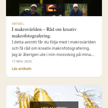
ARTIKEL
I makrovärlden – Råd om kreativ
makrofotografering.
I detta avsnitt får du följa med i makrovärlden
och få råd om kreativ makrofotografering.
Jag är återigen ute i min mossskog på mina
marker och denna gång vet jag inte vad jag
17 NOV. 2020
ska fotografera. I alla fall inte specifikt motiv
Läs artikeln
utan jag har siktet inställt på makrofoto &
intima landskap. I fält finner jag