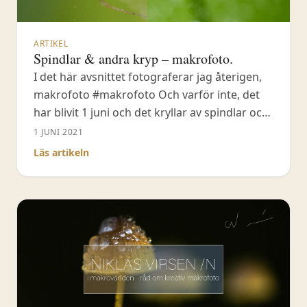
ARTIKEL
Spindlar & andra kryp – makrofoto.
I det här avsnittet fotograferar jag återigen,
makrofoto #makrofoto Och varför inte, det
har blivit 1 juni och det kryllar av spindlar och
andra kryp överallt som passar för
1 JUNI 2021
makrofoto. Med makrofotografering skapar
Läs artikeln
jag bilder av spindlar & spindelnät och letar i
spenaten efter motiv. Det finns så mycket
makrofoto nu i sommarmånaderna och ett
motiv