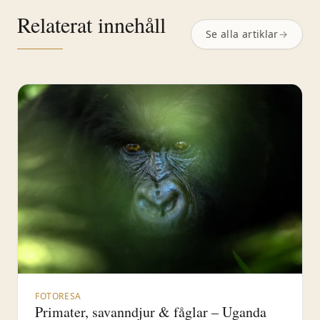
Relaterat innehåll
Se alla artiklar
→
FOTORESA
Primater, savanndjur & fåglar – Uganda