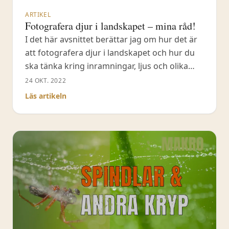
ARTIKEL
Fotografera djur i landskapet – mina råd!
I det här avsnittet berättar jag om hur det är
att fotografera djur i landskapet och hur du
ska tänka kring inramningar, ljus och olika
situationer du kan ställas inför. De allra flesta
24 OKT. 2022
naturfotografer gillar en närbild av djuret
Läs artikeln
eller fågeln men att fotografera djur i
landskapet är minst lika spännande - här får
du