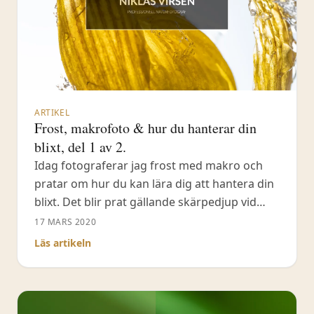
ARTIKEL
Frost, makrofoto & hur du hanterar din
blixt, del 1 av 2.
Idag fotograferar jag frost med makro och
pratar om hur du kan lära dig att hantera din
blixt. Det blir prat gällande skärpedjup vid
makrofotografering och vad du skall tänka
17 MARS 2020
på. När det kommer till blixten visar jag upp
Läs artikeln
olika exempel på var du riktar blixtljuset och
vilka hjälpmedel du kan använda för att skapa