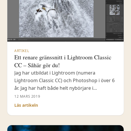
ARTIKEL
Ett renare gränssnitt i Lightroom Classic
CC – Såhär gör du!
Jag har utbildat i Lightroom (numera
Lightroom Classic CC) och Photoshop i över 6
år. Jag har haft både helt nybörjare i
programvaran till professionella
12 MARS 2019
naturfotografer. En sak jag har märkt
Läs artikeln
framförallt hos amatörfotograferna är att
man arbetar med laptops som ofta har en
ganska så liten bildupplösning. Givetvis är det