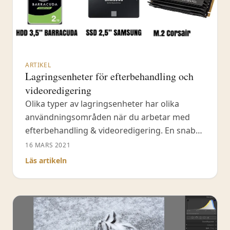
ARTIKEL
Lagringsenheter för efterbehandling och
videoredigering
Olika typer av lagringsenheter har olika
användningsområden när du arbetar med
efterbehandling & videoredigering. En snabb
lagringsenhet rekommenderas till
16 MARS 2021
operativsystemet och programvaran medan
Läs artikeln
diskkapacitet oftast är viktigast för lagring. I
den här artikeln ska vi prata om vilka olika
lagringsenheter (HDD och SSD) du ska
använda för efterbehandling &
videoredigering. Den här artikeln ingår