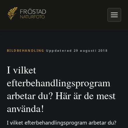
Hem
/
Artiklar om naturfoto
/
Bildbehandling
/
I vilket efterbehandlingsprogram arbetar du? Här är de mest använd
BILDBEHANDLING
·
Uppdaterad
29 augusti 2018
I vilket
efterbehandlingsprogram
arbetar du? Här är de mest
använda!
I vilket efterbehandlingsprogram arbetar du?