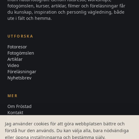
fotogömslen, kurser, artiklar, filmer och föreläsningar får
du kunskap, inspiration och personlig vägledning, både
ute i fält och hemma.
UTFORSKA
Fotoresor
Fotogömslen
Artiklar
Video
Föreläsningar
Nyhetsbrev
MER
Om Fröstad
Kontakt
Blogg
Jag använder cookies för att göra webbplatsen bättre och
Integritetspolicy
förstå hur den används. Du kan välja alla, bara nödvändiga
Cookiepolicy
Cookieinställningar
eller öppna inställningarna och bestämma själv.