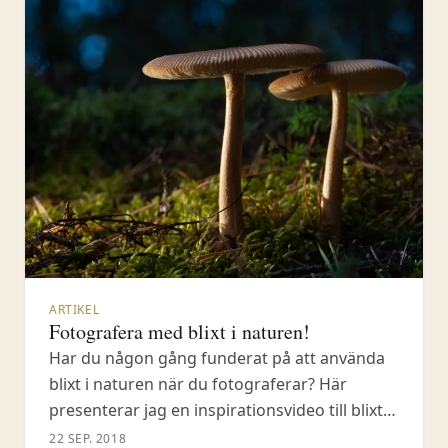
inga problem att arbeta
ARTIKEL
Fotografera med blixt i naturen!
Har du någon gång funderat på att använda
blixt i naturen när du fotograferar? Här
presenterar jag en inspirationsvideo till blixt i
naturen!
22 SEP. 2018