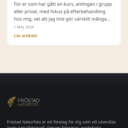
För er som har gått en kurs, antingen i grupp
eller privat, med fokus på efterbehandling
hos mig, vet att jag inte gör särskilt många
steg med mina naturbilder. Jag koncentrerar
1 MAJ 2024
mig på mitt arbetsflöde och hur jag ska få så
Läs artikeln
kort tid som möjligt i Lightroom Classic med
urval, efterbehandling och sortering, men
ändå
Fröstad Naturfoto är ett företag för dig som vill utvecklas
inom naturfotografi. Genom fotoresor, workshops,