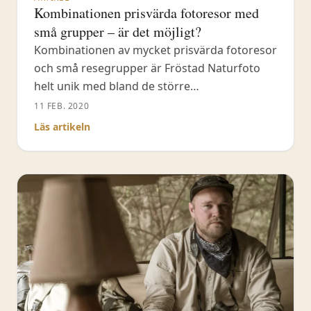
Kombinationen prisvärda fotoresor med
små grupper – är det möjligt?
Kombinationen av mycket prisvärda fotoresor
och små resegrupper är Fröstad Naturfoto
helt unik med bland de större
fotoreseföretagen som idag finns på
11 FEB. 2020
marknaden. Antingen väljer du en billigare
Läs artikeln
fotoresa men får åka med en större grupp
(allt ifrån minimum 8 stycken upp till 12 eller
mer). Eller så reser du i en liten grupp och