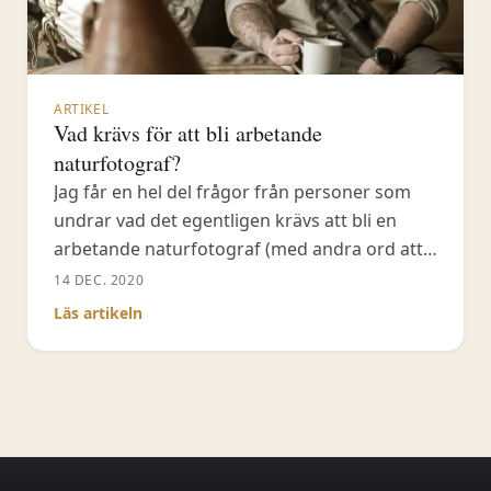
ARTIKEL
Vad krävs för att bli arbetande
naturfotograf?
Jag får en hel del frågor från personer som
undrar vad det egentligen krävs att bli en
arbetande naturfotograf (med andra ord att
livnära sig på yrket). Trots att det finns
14 DEC. 2020
personer med långt mycket mer erfarenhet
Läs artikeln
av att arbeta som naturfotograf än jag, ska
jag lista de viktigaste delarna enligt min
mening. På två