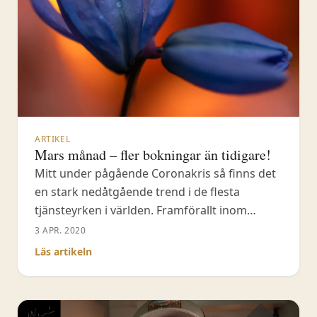
ARTIKEL
Mars månad – fler bokningar än tidigare!
Mitt under pågående Coronakris så finns det
en stark nedåtgående trend i de flesta
tjänsteyrken i världen. Framförallt inom
hotell- & restaurangbranschen.
3 APR. 2020
Resebranschen drabbas också mycket hårt
Läs artikeln
med många avbokningar och de allra flesta
resebyråer gör sig av med personal och
försöker överleva dag för dag. Det här är en