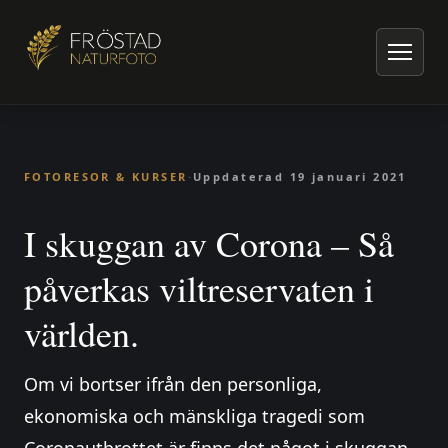
Hem
/
Artiklar om naturfoto
/
Fotoresor & kurser
/
I skuggan av Corona – Så påverkas viltreservaten i världen.
FOTORESOR & KURSER
·
Uppdaterad
19 januari 2021
I skuggan av Corona – Så
påverkas viltreservaten i
världen.
Om vi bortser ifrån den personliga,
ekonomiska och mänskliga tragedi som