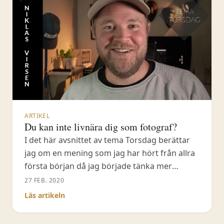
tid av kris för många,
ARTIKEL
Du kan inte livnära dig som fotograf?
I det här avsnittet av tema Torsdag berättar
jag om en mening som jag har hört från allra
första början då jag började tänka mer
inriktat mot natufotografering. \"Det går inte
27 FEB. 2020
att livnära sig som naturfotograf idag\". En
Läs artikeln
tråkig inställning som jag har funderat
mycket över. Nu står jag här idag och livnär