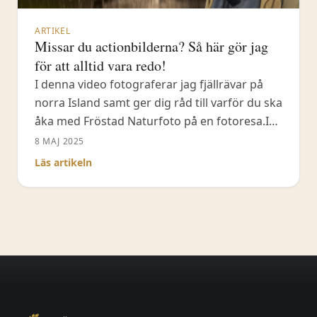
ARTIKEL
Missar du actionbilderna? Så här gör jag
för att alltid vara redo!
I denna video fotograferar jag fjällrävar på
norra Island samt ger dig råd till varför du ska
åka med Fröstad Naturfoto på en fotoresa.I
den här videon visar jag hur jag tänker när jag
8 MAJ 2025
fotograferar vårblommor med makro.I den
Läs artikeln
här videon visar jag dig hur jag ställer in
kameran så att jag aldrig missar ett ögonblick
i naturen– oavsett om sothönan plötsligt
börjar springa, skaka av sig vatten eller flyger
iväg. Jag åker till Rosenkällasjön en tidig
morgon i minusgrader med stilla dimma och
vackert ljus.