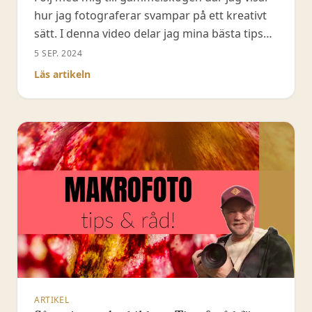
hur jag fotograferar svampar på ett kreativt
sätt. I denna video delar jag mina bästa tips
och tekniker för att fånga svamparnas
5 SEP. 2024
karaktär med hjälp av externt ljus, låga vinklar
Läs artikeln
och en vattenspruta. Du får se hur jag hittar
svampar i gammelskogen och vilka
kompositioner jag letar
ARTIKEL