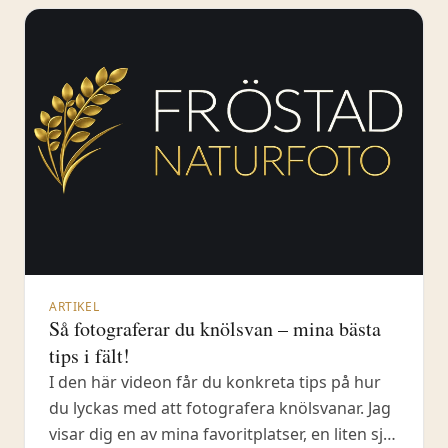
ARTIKEL
Så fotograferar du knölsvan – mina bästa
tips i fält!
I den här videon får du konkreta tips på hur
du lyckas med att fotografera knölsvanar. Jag
visar dig en av mina favoritplatser, en liten sjö