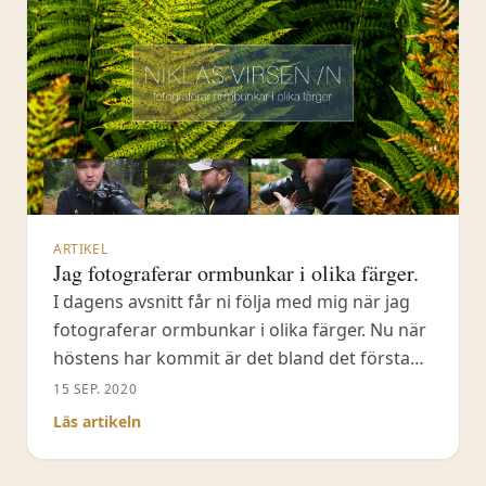
ARTIKEL
Jag fotograferar ormbunkar i olika färger.
I dagens avsnitt får ni följa med mig när jag
fotograferar ormbunkar i olika färger. Nu när
höstens har kommit är det bland det första
man kan se, att ormbunkarna intar olika
15 SEP. 2020
färger i gult, orange och brunt. För er som
Läs artikeln
har följt den här kanalen , vet att jag älskar att
fotografera