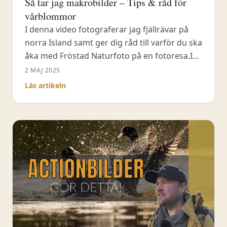
Så tar jag makrobilder – Tips & råd för
vårblommor
I denna video fotograferar jag fjällrävar på
norra Island samt ger dig råd till varför du ska
åka med Fröstad Naturfoto på en fotoresa.I
den här videon visar jag hur jag tänker när jag
2 MAJ 2025
fotograferar vårblommor med makro.
Läs artikeln