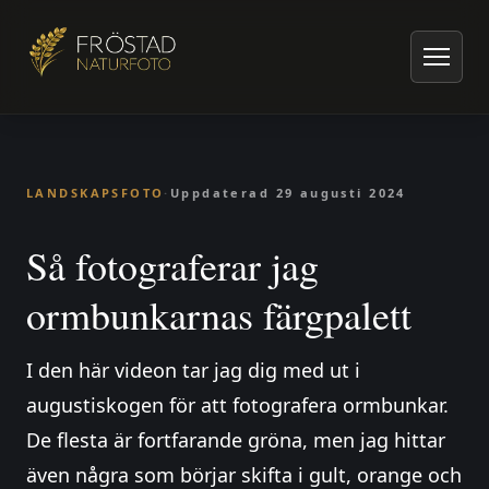
Hem
/
Artiklar om naturfoto
/
Landskapsfoto
/
Så fotograferar jag ormbunkarnas färgpalett
LANDSKAPSFOTO
·
Uppdaterad
29 augusti 2024
Så fotograferar jag
ormbunkarnas färgpalett
I den här videon tar jag dig med ut i
augustiskogen för att fotografera ormbunkar.
De flesta är fortfarande gröna, men jag hittar
även några som börjar skifta i gult, orange och