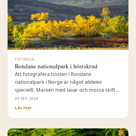
FOTORESA
Rondane nationalpark i höstskrud
Att fotografera hösten i Rondane
nationalpark i Norge är något alldeles
speciellt. Marken med lavar och mossa skiftar
i grönt, rött och orange, och fjällbjörken går
20 SEP. 2026
från grönt till gult och rött.
Läs mer