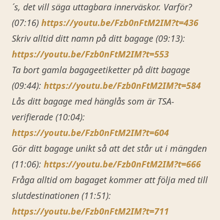
´s, det vill säga uttagbara innerväskor. Varför?
(07:16)
https://youtu.be/Fzb0nFtM2IM?t=436
Skriv alltid ditt namn på ditt bagage (09:13):
https://youtu.be/Fzb0nFtM2IM?t=553
Ta bort gamla bagageetiketter på ditt bagage
(09:44):
https://youtu.be/Fzb0nFtM2IM?t=584
Lås ditt bagage med hänglås som är TSA-
verifierade (10:04):
https://youtu.be/Fzb0nFtM2IM?t=604
Gör ditt bagage unikt så att det står ut i mängden
(11:06):
https://youtu.be/Fzb0nFtM2IM?t=666
Fråga alltid om bagaget kommer att följa med till
slutdestinationen (11:51):
https://youtu.be/Fzb0nFtM2IM?t=711