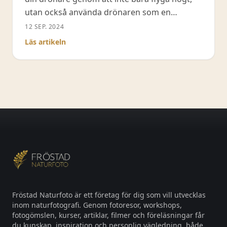
utan också använda drönaren som en
kameraskena för att fånga cinematiska klipp i
12 SEP. 2024
de små landskapen. Följ med när jag arbetar i
Läs artikeln
en gammelskog och delar med mig av mina
bästa tips för att filma med drönare
Fröstad Naturfoto är ett företag för dig som vill utvecklas
inom naturfotografi. Genom fotoresor, workshops,
fotogömslen, kurser, artiklar, filmer och föreläsningar får
du kunskap, inspiration och personlig vägledning, både