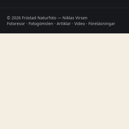
©
2026
Fröstad Naturfoto — Niklas Virsen
Fotoresor · Fotogömslen · Artiklar · Video · Föreläsningar