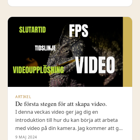
katalog ska arbeta bättre och snabbare. Jag
slår även hål på en myt
ARTIKEL
De första stegen för att skapa video.
I denna veckas video ger jag dig en
introduktion till hur du kan börja att arbeta
med video på din kamera. Jag kommer att ge
dig de allra första stegen till att förstå och
9 MAJ 2024