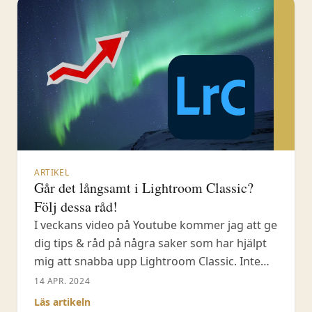
ARTIKEL
Går det långsamt i Lightroom Classic?
Följ dessa råd!
I veckans video på Youtube kommer jag att ge
dig tips & råd på några saker som har hjälpt
mig att snabba upp Lightroom Classic. Inte
något nytt workflow då, utan vad du konkret
14 APR. 2024
kan göra för att Lightroom Classic och din
Läs artikeln