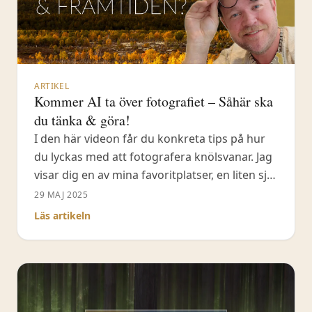
ARTIKEL
Kommer AI ta över fotografiet – Såhär ska
du tänka & göra!
I den här videon får du konkreta tips på hur
du lyckas med att fotografera knölsvanar. Jag
visar dig en av mina favoritplatser, en liten sjö
i Tinnerö eklandskap, där det ofta finns gott
29 MAJ 2025
om knölsvanar. Du får lära dig vad du ska
Läs artikeln
tänka på när det gäller platsval, ljus och
vinklar.