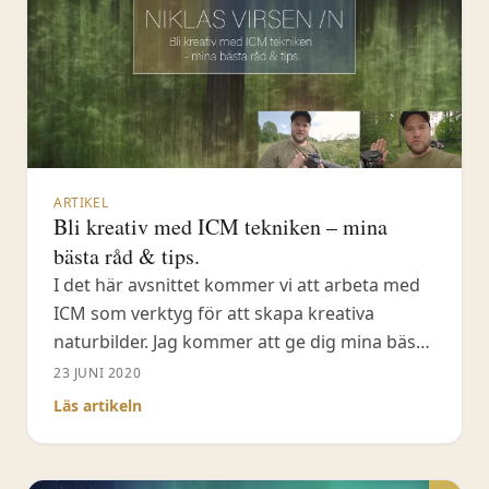
ARTIKEL
Bli kreativ med ICM tekniken – mina
bästa råd & tips.
I det här avsnittet kommer vi att arbeta med
ICM som verktyg för att skapa kreativa
naturbilder. Jag kommer att ge dig mina bästa
råd & tips för att du ska lyckas. ICM står -
23 JUNI 2020
Intentional camera movement, det vill säga,
Läs artikeln
medveten kameraskakning. När jag arbetar
med mina ICM bilder så har jag både
blommor