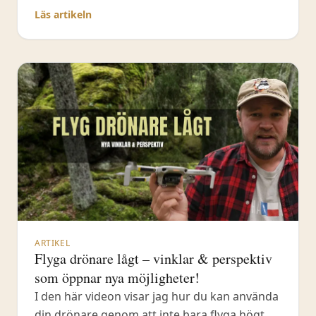
hantera videofilmning. Jag kommer att ta upp
Läs artikeln
FPS, slutartid och videoupplösning, grundligt
och även ge råd till vad du ska använda. Detta
ARTIKEL
Flyga drönare lågt – vinklar & perspektiv
som öppnar nya möjligheter!
I den här videon visar jag hur du kan använda
din drönare genom att inte bara flyga högt,