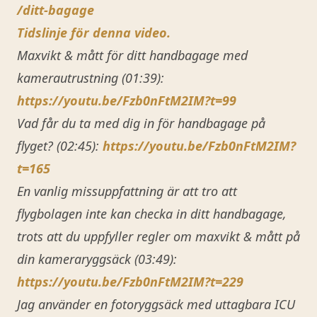
/ditt-bagage
Tidslinje för denna video.
Maxvikt & mått för ditt handbagage med
kamerautrustning (01:39):
https://youtu.be/Fzb0nFtM2IM?t=99
Vad får du ta med dig in för handbagage på
flyget? (02:45):
https://youtu.be/Fzb0nFtM2IM?
t=165
En vanlig missuppfattning är att tro att
flygbolagen inte kan checka in ditt handbagage,
trots att du uppfyller regler om maxvikt & mått på
din kameraryggsäck (03:49):
https://youtu.be/Fzb0nFtM2IM?t=229
Jag använder en fotoryggsäck med uttagbara ICU