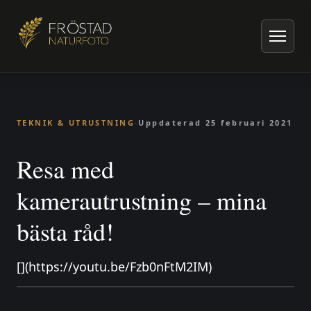
Hem
/
Artiklar om naturfoto
/
Teknik & utrustning
/
Resa med kamerautrustning – mina bästa råd!
TEKNIK & UTRUSTNING
·
Uppdaterad
25 februari 2021
Resa med
kamerautrustning – mina
bästa råd!
[](https://youtu.be/Fzb0nFtM2IM)