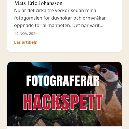
Mats Eric Johansson
Nu är det cirka tre veckor sedan mina
fotogömslen för duvhökar och ormvråkar
öppnade för allmänheten. Det har varit
väldigt lyckat med många fina möten med
19 NOV. 2024
mina två duvhökar och ormvråkarna. Igår var
Läs artikeln
det en lucka i kalendern bland inbokade
gäster så jag satt en stund själv också med
riktigt bra resultat med båda duvhökarna