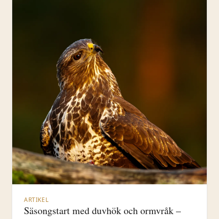
gömsle
ARTIKEL
Säsongstart med duvhök och ormvråk –