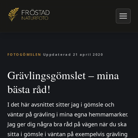
Hem
/
Artiklar om naturfoto
/
Fotogömslen
/
Grävlingsgömslet – mina bästa råd!
FOTOGÖMSLEN
·
Uppdaterad
21 april 2020
Grävlingsgömslet – mina
bästa råd!
I det här avsnittet sitter jag i gömsle och
väntar på grävling i mina egna hemmamarker.
Jag ger dig några bra råd på vägen när du ska
sitta i gömsle i väntan på exempelvis grävling