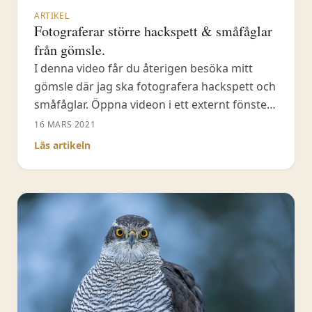
ARTIKEL
Fotograferar större hackspett & småfåglar
från gömsle.
I denna video får du återigen besöka mitt
gömsle där jag ska fotografera hackspett och
småfåglar. Öppna videon i ett externt fönster
(Youtube). Prenumerera på min Youtube-
16 MARS 2021
kanal! Anmäl dig till nyhetsbrevet.
Läs artikeln
Fotoinspiration och