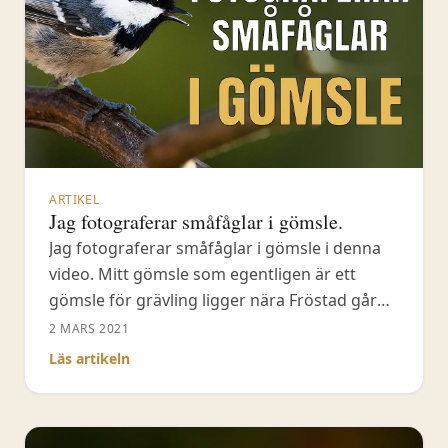
ARTIKEL
Jag fotograferar småfåglar i gömsle.
Jag fotograferar småfåglar i gömsle i denna
video. Mitt gömsle som egentligen är ett
gömsle för grävling ligger nära Fröstad gård.
Ett gömsle är inte superviktigt när du
2 MARS 2021
fotograferar småfåglar som exempelvis
Läs artikeln
blåmes, talgoxe och nötväcka, däremot är de
till stor hjälp för att kunna komma riktigt nära
dessa fåglar. Jag fotograferar småfåglar i