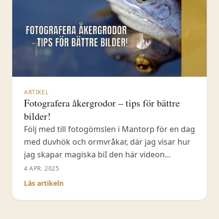
ARTIKEL
Fotografera åkergrodor – tips för bättre
bilder!
Följ med till fotogömslen i Mantorp för en dag
med duvhök och ormvråkar, där jag visar hur
jag skapar magiska biI den här videon
besöker jag min favoritgöl för att fotografera
4 APR. 2025
åkergrodor, ett groddjur som blir blått under
Läs artikeln
parningen. Jag delar med mig av mina bästa
tips för att få bra bilder på åkergrodor och
andra groddjur.