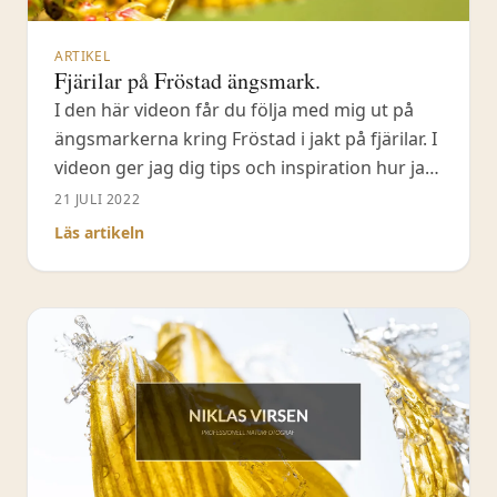
ARTIKEL
Fjärilar på Fröstad ängsmark.
I den här videon får du följa med mig ut på
ängsmarkerna kring Fröstad i jakt på fjärilar. I
videon ger jag dig tips och inspiration hur jag
går tillväga när jag fotograferar fjärilarna. På
21 JULI 2022
denna äng finns det inte direkt några
Läs artikeln
rariteter men för min egen del så är det
bilden som är det