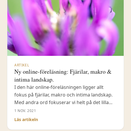
ARTIKEL
Ny online-föreläsning: Fjärilar, makro &
intima landskap.
I den här online-föreläsningen ligger allt
fokus på fjärilar, makro och intima landskap.
Med andra ord fokuserar vi helt på det lilla
perspektivet. Jag kommer att berätta om
1 NOV. 2021
Läs artikeln