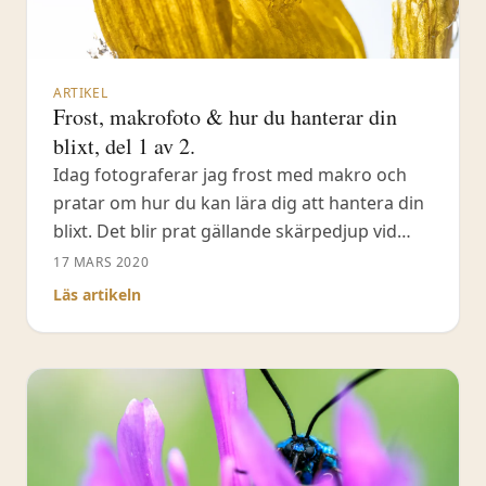
ARTIKEL
Frost, makrofoto & hur du hanterar din
blixt, del 1 av 2.
Idag fotograferar jag frost med makro och
pratar om hur du kan lära dig att hantera din
blixt. Det blir prat gällande skärpedjup vid
makrofotografering och vad du skall tänka
17 MARS 2020
på. När det kommer till blixten visar jag upp
Läs artikeln
olika exempel på var du riktar blixtljuset och
vilka hjälpmedel du kan använda för att skapa