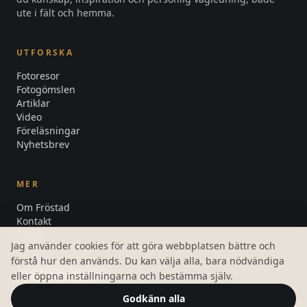
ute i fält och hemma.
UTFORSKA
Fotoresor
Fotogömslen
Artiklar
Video
Föreläsningar
Nyhetsbrev
MER
Om Fröstad
Kontakt
Blogg
Jag använder cookies för att göra webbplatsen bättre och
Integritetspolicy
förstå hur den används. Du kan välja alla, bara nödvändiga
Cookiepolicy
Cookieinställningar
eller öppna inställningarna och bestämma själv.
Godkänn alla