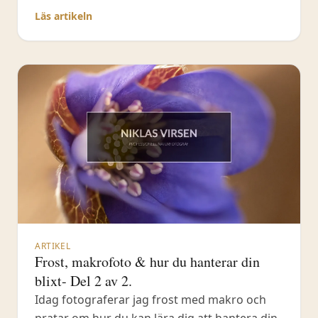
mig ut i fält för att skapa artificiellt ljus när
Läs artikeln
det befintliga inte räcker till. Jag berättar
också kring hur jag tänker när jag
fotograferar makro
ARTIKEL
Frost, makrofoto & hur du hanterar din
blixt- Del 2 av 2.
Idag fotograferar jag frost med makro och
pratar om hur du kan lära dig att hantera din