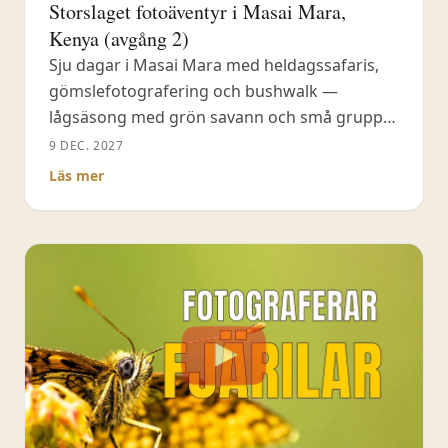
Storslaget fotoäventyr i Masai Mara,
Kenya (avgång 2)
Sju dagar i Masai Mara med heldagssafaris,
gömslefotografering och bushwalk —
lågsäsong med grön savann och små grupper
i öppna jeepar.
9 DEC. 2027
Läs mer