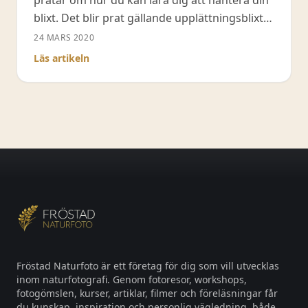
blixt. Det blir prat gällande upplättningsblixt
och vad du ska tänka på när du inhandlar en
24 MARS 2020
blixt. När det kommer till blixten visar jag upp
Läs artikeln
olika exempel på var du riktar blixtljuset och
vilka hjälpmedel du kan använda
Fröstad Naturfoto är ett företag för dig som vill utvecklas
inom naturfotografi. Genom fotoresor, workshops,
fotogömslen, kurser, artiklar, filmer och föreläsningar får
du kunskap, inspiration och personlig vägledning, både