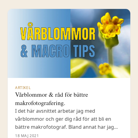
ARTIKEL
Vårblommor & råd för bättre
makrofotografering.
I det här avsnittet arbetar jag med
vårblommor och ger dig råd för att bli en
bättre makrofotograf. Bland annat har jag
med mig foliepapper och en ficklampa med
18 MAJ 2021