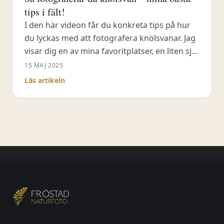
tips i fält!
I den här videon får du konkreta tips på hur
du lyckas med att fotografera knölsvanar. Jag
visar dig en av mina favoritplatser, en liten sjö
i Tinnerö eklandskap, där det ofta finns gott
15 MAJ 2025
om knölsvanar. Du får lära dig vad du ska
Läs artikeln
tänka på när det gäller platsval, ljus och
vinklar.