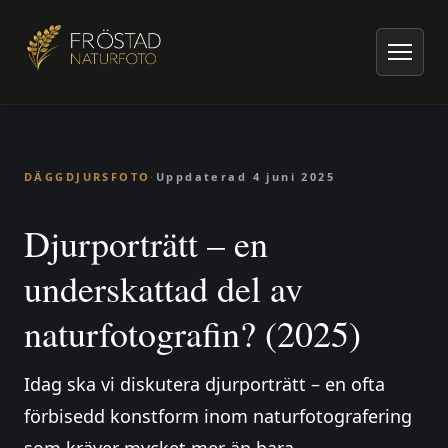
Hem
/
Artiklar om naturfoto
/
Däggdjursfoto
/
Djurporträtt – en underskattad del av naturfotografin? (2025)
DÄGGDJURSFOTO
·
Uppdaterad
4 juni 2025
Djurporträtt – en
underskattad del av
naturfotografin? (2025)
Idag ska vi diskutera djurporträtt – en ofta
förbisedd konstform inom naturfotografering