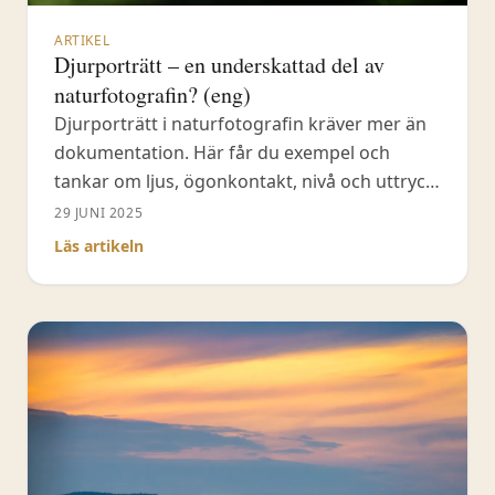
ARTIKEL
Djurporträtt – en underskattad del av
naturfotografin? (eng)
Djurporträtt i naturfotografin kräver mer än
dokumentation. Här får du exempel och
tankar om ljus, ögonkontakt, nivå och uttryck
i bildskapandet.
29 JUNI 2025
Läs artikeln