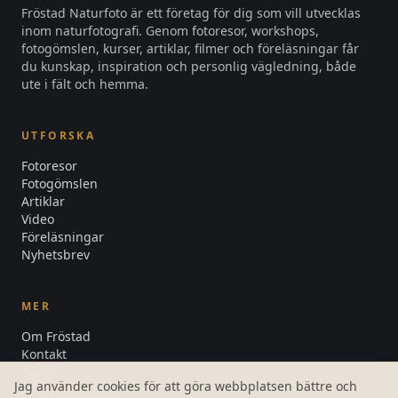
Fröstad Naturfoto är ett företag för dig som vill utvecklas
inom naturfotografi. Genom fotoresor, workshops,
fotogömslen, kurser, artiklar, filmer och föreläsningar får
du kunskap, inspiration och personlig vägledning, både
ute i fält och hemma.
UTFORSKA
Fotoresor
Fotogömslen
Artiklar
Video
Föreläsningar
Nyhetsbrev
MER
Om Fröstad
Kontakt
Blogg
Jag använder cookies för att göra webbplatsen bättre och
Integritetspolicy