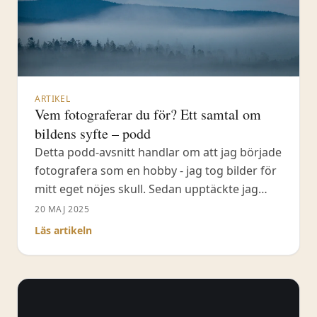
ARTIKEL
Vem fotograferar du för? Ett samtal om
bildens syfte – podd
Detta podd-avsnitt handlar om att jag började
fotografera som en hobby - jag tog bilder för
mitt eget nöjes skull. Sedan upptäckte jag
glädjen i att dela med mig på fotoforum där
20 MAJ 2025
jag kunde diskutera med likasinnade. Sociala
Läs artikeln
medier förändrade mycket. På Facebook
styrde algoritmerna vilka som såg mina bilder,
vilket kunde vara frustrerande.