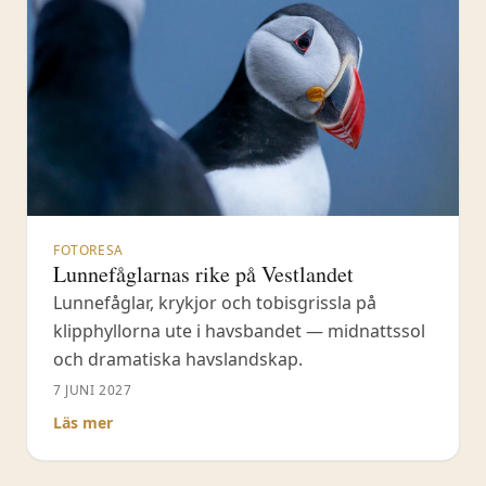
FOTORESA
Lunnefåglarnas rike på Vestlandet
Lunnefåglar, krykjor och tobisgrissla på
klipphyllorna ute i havsbandet — midnattssol
och dramatiska havslandskap.
7 JUNI 2027
Läs mer