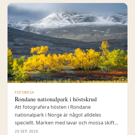
FOTORESA
Rondane nationalpark i höstskrud
Att fotografera hösten i Rondane
nationalpark i Norge är något alldeles
speciellt. Marken med lavar och mossa skiftar
i grönt, rött och orange, och fjällbjörken går
20 SEP. 2026