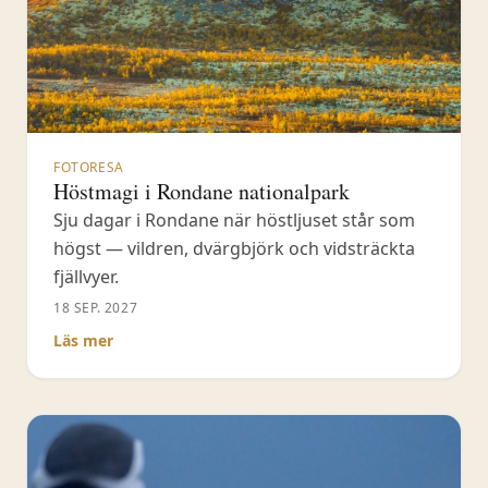
FOTORESA
Höstmagi i Rondane nationalpark
Sju dagar i Rondane när höstljuset står som
högst — vildren, dvärgbjörk och vidsträckta
fjällvyer.
18 SEP. 2027
Läs mer