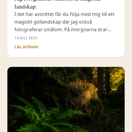
landskap.
I det här avsnittet får du följa med mig till ett
magiskt göllandskap där jag också
fotograferar smålom. På morgnarna drar
ofta dimman in över detta landskap och det
14 JULI 2020
som hörs i fjärran är smålommens skri. Ta del
Läs artikeln
av tips till fotografering i detta magiska
landskap och få fotoinspiration till att själv
bege dig ut