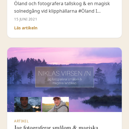
Öland och fotografera tallskog & en magisk
solnedgång vid klipphällarna #Öland I
avsnittet ger jag dig som vanligt tips & råd
15 JUNI 2021
kring naturfotografering, exempelvis hur du
Läs artikeln
kan få de där speciella solstrålarna i dina
landskapsbilder. Dessutom hoppas jag att du
också finner inspiration i mina
ARTIKEL
Jag fotograferar smålom & magiska