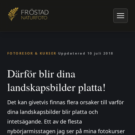
Hem
/
Artiklar om naturfoto
/
Fotoresor & kurser
/
Därför blir dina landskapsbilder platta!
FOTORESOR & KURSER
·
Uppdaterad
10 juli 2018
Därför blir dina
landskapsbilder platta!
Det kan givetvis finnas flera orsaker till varför
dina landskapsbilder blir platta och
intetsägande. Ett av de flesta
nybörjarmisstagen jag ser på mina fotokurser