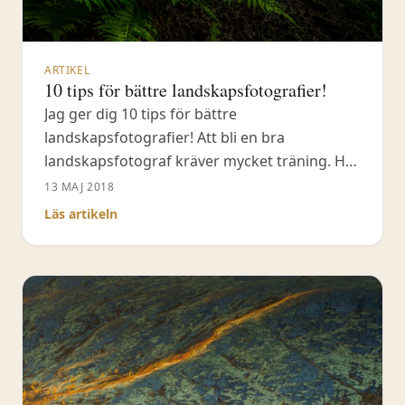
ARTIKEL
10 tips för bättre landskapsfotografier!
Jag ger dig 10 tips för bättre
landskapsfotografier! Att bli en bra
landskapsfotograf kräver mycket träning. Här
får du några råd på vägen!
13 MAJ 2018
Läs artikeln