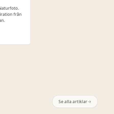
Naturfoto.
iration från
an.
Se alla artiklar
→