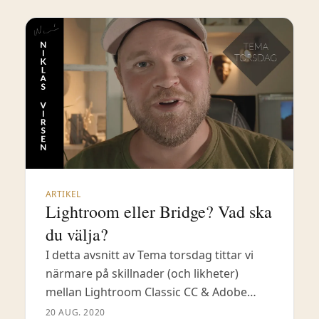
ARTIKEL
Lightroom eller Bridge? Vad ska
du välja?
I detta avsnitt av Tema torsdag tittar vi
närmare på skillnader (och likheter)
mellan Lightroom Classic CC & Adobe
Bridge. Jag ger dig en inblick i de största
20 AUG. 2020