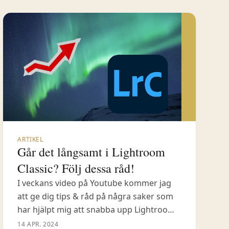
ARTIKEL
Går det långsamt i Lightroom
Classic? Följ dessa råd!
I veckans video på Youtube kommer jag
att ge dig tips & råd på några saker som
har hjälpt mig att snabba upp Lightroom
Classic. Inte något nytt workflow då, utan
14 APR. 2024