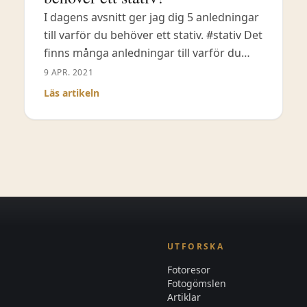
I dagens avsnitt ger jag dig 5 anledningar
till varför du behöver ett stativ. #stativ Det
finns många anledningar till varför du
behöver ett stativ. I denna video
9 APR. 2021
koncentrerar jag mig på 5 stycken
Läs artikeln
anledningar. Ja, egentligen 6 anledningar,
en bonus! Dessutom visar jag dig vad jag
använder för stativ och kulleder när jag
fotograferar landskap.
UTFORSKA
Fotoresor
Fotogömslen
Artiklar