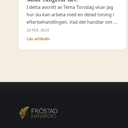
I detta avsnitt av Tema Torsdag visar jag
hur du kan arbeta med en delad toning i
efterbehandlingen. Vad det handlar om är
att du i din bild blandar in färgnyanser i
20 FEB. 2020
högdagrarna eller skuggorna, kanske i
Läs artikeln
båda. Denna effekt kan ge dig ett
cinematiskt utseende på dina bilder men
kan även blandas varsamt för