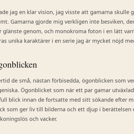
de jag en klar vision, jag visste att gamarna skulle gö
mt. Gamarna gjorde mig verkligen inte besviken, der
r glänste genom, och monokroma foton i en lätt var
as unika karaktärer i en serie jag är mycket nöjd me
gonblicken
ertid de små, nästan förbisedda, ögonblicken som ve
geniska. Ögonblicket som när ett par gamar utväxla
ll blick innan de fortsatte med sitt sökande efter m
k som ger liv till bilderna och ett djup i berättelsen
koningslös och vacker.