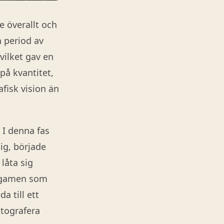
 överallt och
n period av
vilket gav en
å kvantitet,
fisk vision än
. I denna fas
sig, började
 låta sig
a gamen som
a till ett
otografera