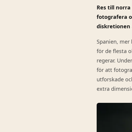
Res till norr
fotografera o
diskretionen
Spanien, mer k
för de flesta 
regerar. Under
för att foto
utforskade oc
extra dimensio