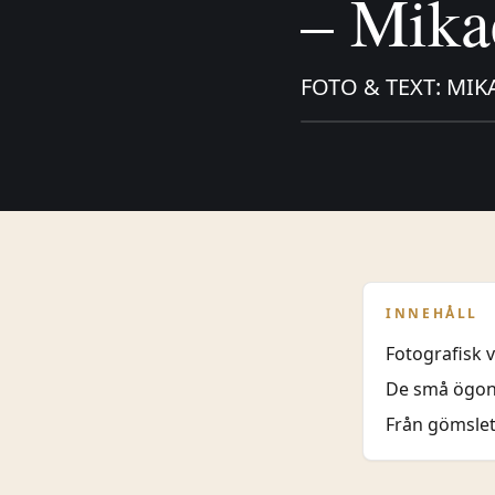
– Mika
FOTO & TEXT: MIKA
INNEHÅLL
Fotografisk v
De små ögon
Från gömsle