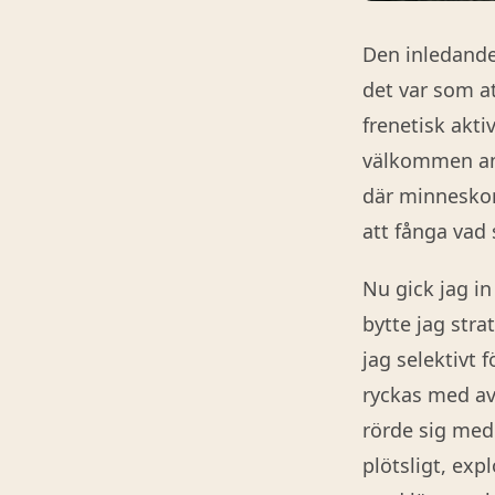
Den inledande
det var som at
frenetisk akti
välkommen and
där minneskor
att fånga vad
Nu gick jag in
bytte jag stra
jag selektivt 
ryckas med av
rörde sig med 
plötsligt, exp