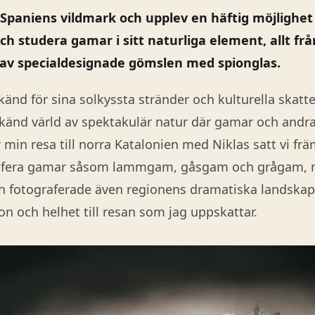
a Spaniens vildmark och upplev en häftig möjlighet
ch studera gamar i sitt naturliga element, allt frå
 av specialdesignade gömslen med spionglas.
änd för sina solkyssta stränder och kulturella skatte
okänd värld av spektakulär natur där gamar och andra
 min resa till norra Katalonien med Niklas satt vi fr
grafera gamar såsom lammgam, gåsgam och grågam, 
h fotograferade även regionens dramatiska landska
n och helhet till resan som jag uppskattar.