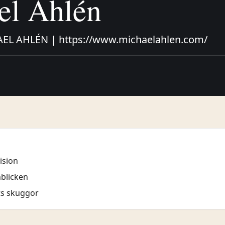
el Ahlén
EL AHLÉN | https://www.michaelahlen.com/
ision
blicken
ts skuggor