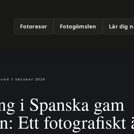
Ahlén
Fotoresor
Fotogömslen
Lär dig 
erad
1 oktober 2024
ng i Spanska gam
: Ett fotografiskt 