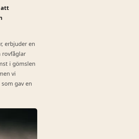
 att
n
r, erbjuder en
 rovfåglar
ämst i gömslen
men vi
p som gav en