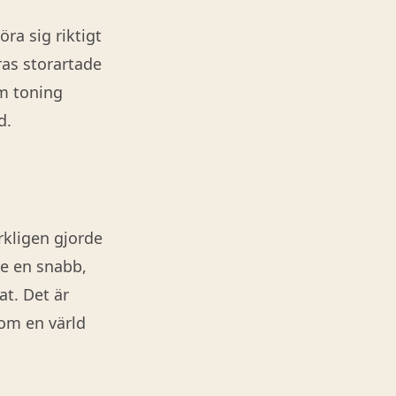
ra sig riktigt
as storartade
m toning
d.
rkligen gjorde
de en snabb,
at. Det är
 om en värld