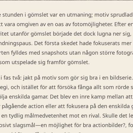
 stunden i gömslet var en utmaning; motiv sprudlade
t vara omgiven av en oas av fotomöjligheter. Efter e
vitet utanför gömslet började det dock lugna ner sig, 
ningspaus. Det första skedet hade fokuserats mer p
ten fylldes med snapshots utan någon större fotogra
 som utspelade sig framför gömslet.
 i fas två: jakt på motiv som gör sig bra i en bildserie
tegi, och istället för att försöka fånga allt som rörde 
följa enskilda gamar. Det blev en inre kamp mellan att
 pågående action eller att fokusera på den enskild
en tydlig målmedvetenhet mot en rival. Skulle det led
losivt slagsmål—en möjlighet för bra actionbilder?, f