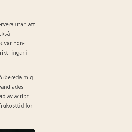
rvera utan att
också
t var non-
iktningar i
förbereda mig
rvandlades
kad av action
rukosttid för