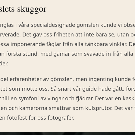
lets skuggor
onglas i våra specialdesignade gömslen kunde vi obse
erverade. Det gav oss friheten att inte bara se, utan 
ssa imponerande fåglar från alla tänkbara vinklar. De
ån första stund, med gamar som svävade in från alla r
er.
l del erfarenheter av gömslen, men ingenting kunde 
itet som mötte oss. Så snart vår guide hade gått, fö
 till en symfoni av vingar och fjädrar. Det var en kas
ften och kamerorna smattrar som kulsprutor. Det var f
 fotofest för oss fotografer.