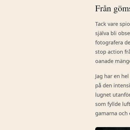
Från göms
Tack vare spi
själva bli obs
fotografera de
stop action fr
oanade mängd
Jag har en he
på den intens
lugnet utanför
som fyllde lu
gamarna och en