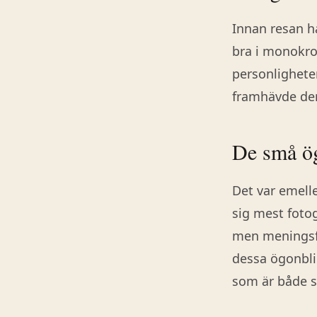
Innan resan ha
bra i monokro
personlighete
framhävde der
De små ö
Det var emell
sig mest foto
men meningsfu
dessa ögonblic
som är både s